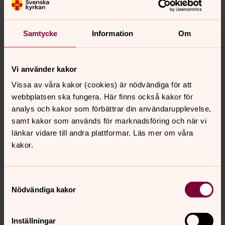
Caféet i Mjölkuddsgården
20 bordsplatser
Samtycke
Information
Om
Församlingssalen i Hertsökyrkan
Vi använder kakor
50 bordsplatser
Vissa av våra kakor (cookies) är nödvändiga för att
webbplatsen ska fungera. Här finns också kakor för
Utöver hyran betalas bokningsavgift. Obs. Vid hyra av
analys och kakor som förbättrar din användarupplevelse,
lokal ingår inte städning och lokalen ska återlämnas i det
samt kakor som används för marknadsföring och när vi
skick den var vid tillträde. Du förutsätts städa, diska och
länkar vidare till andra plattformar. Läs mer om våra
ställa tillbaka möbler som det såg ut när du kom.
kakor.
Utebliven eller bristfällig städning debiteras.
Samtyckesval
Nödvändiga kakor
Senast ändrad 10 oktober 2025
Synpunkter eller frågor på sidans
innehåll?
Inställningar