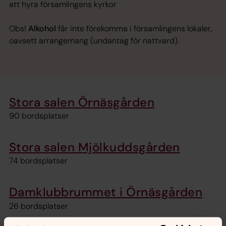
att hyra församlingens kyrkor
Obs!
Alkohol
får inte förekomma i församlingens lokaler,
oavsett arrangemang (undantag för nattvard).
Stora salen Örnäsgården
90 bordsplatser
Stora salen Mjölkuddsgården
74 bordsplatser
Damklubbrummet i Örnäsgården
26 bordsplatser