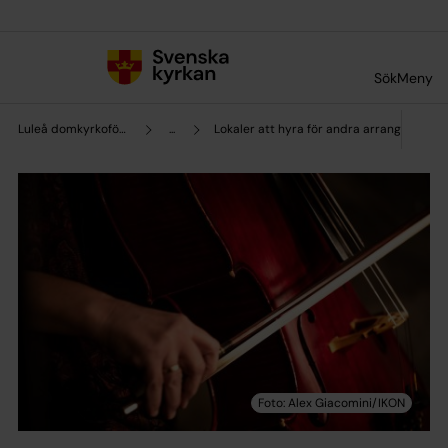
Till innehållet
Till undermeny
Sök
Meny
Luleå domkyrkoförsamling
...
Lokaler att hyra för andra arrangemang