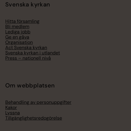
Svenska kyrkan
Hitta församling
Bli medlem
Lediga jobb
Ge en gåva
Organisation
Act Svenska kyrkan
Svenska kyrkan i utlandet
Press – nationell nivå
Om webbplatsen
Behandling av personuppgifter
Kakor
Lyssna
Tillgänglighetsredogörelse