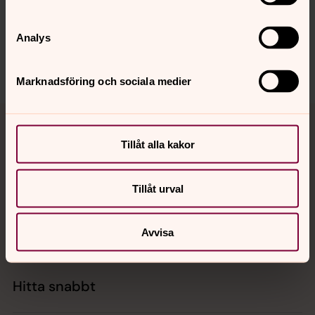
lulea.domkyrkoforsamling@svenskakyrkan.se
Analys
Dela
Marknadsföring och sociala medier
Tillbaka till toppen
Tillbaka till innehållet
Tillåt alla kakor
Kontakt
Tillåt urval
Kalender
Avvisa
Hitta snabbt