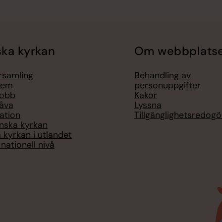
ka kyrkan
Om webbplats
örsamling
Behandling av
lem
personuppgifter
jobb
Kakor
åva
Lyssna
ation
Tillgänglighetsredogö
nska kyrkan
 kyrkan i utlandet
nationell nivå