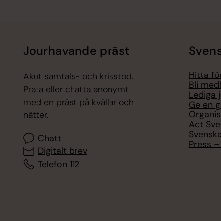
Jourhavande präst
Svens
Hitta f
Akut samtals- och krisstöd.
Bli med
Prata eller chatta anonymt
Lediga 
med en präst på kvällar och
Ge en g
Organis
nätter.
Act Sve
Svenska
Chatt
Press – 
Digitalt brev
Telefon 112