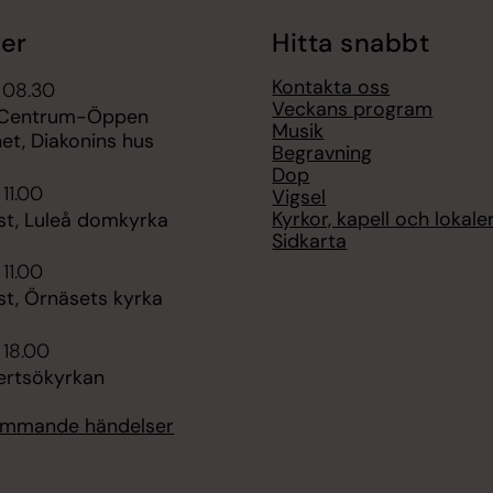
er
Hitta snabbt
Kontakta oss
 08.30
Veckans program
i Centrum-Öppen
Musik
et, Diakonins hus
Begravning
Dop
 11.00
Vigsel
Kyrkor, kapell och lokale
st, Luleå domkyrka
Sidkarta
 11.00
st, Örnäsets kyrka
 18.00
ertsökyrkan
kommande händelser