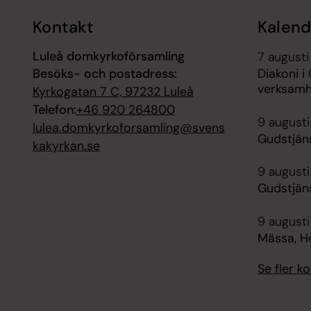
Kontakt
Kalend
Luleå domkyrkoförsamling
7 augusti
Besöks- och postadress:
Diakoni 
verksamh
Kyrkogatan 7 C, 97232 Luleå
Telefon:
+46 920 264800
9 augusti
lulea.domkyrkoforsamling@svens
Gudstjän
kakyrkan.se
9 augusti
Gudstjän
9 augusti
Mässa, H
Se fler 