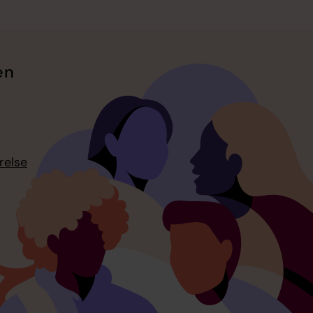
en
relse