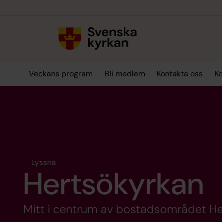
Till innehållet
Till undermeny
Veckans program
Bli medlem
Kontakta oss
K
Lyssna
Hertsökyrkan
Mitt i centrum av bostadsområdet Her