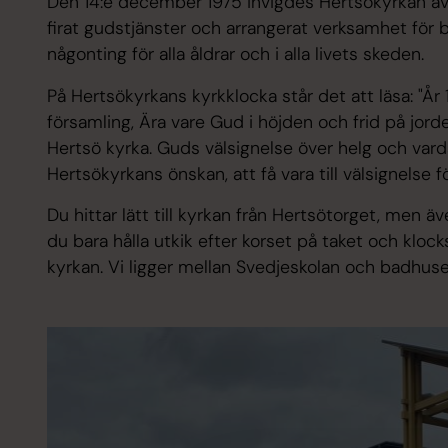
Den 14:e december 1975 invigdes Hertsökyrkan av 
firat gudstjänster och arrangerat verksamhet för b
någonting för alla åldrar och i alla livets skeden.
På Hertsökyrkans kyrkklocka står det att läsa: "År
församling, Ära vare Gud i höjden och frid på jorden
Hertsö kyrka. Guds välsignelse över helg och varda
Hertsökyrkans önskan, att få vara till välsignelse f
Du hittar lätt till kyrkan från Hertsötorget, men
du bara hålla utkik efter korset på taket och klock
kyrkan. Vi ligger mellan Svedjeskolan och badhuse