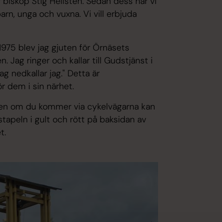
biskop Stig Hellsten. Sedan dess har vi
arn, unga och vuxna. Vi vill erbjuda
 1975 blev jag gjuten för Örnäsets
. Jag ringer och kallar till Gudstjänst i
g nedkallar jag." Detta är
ör dem i sin närhet.
 även om du kommer via cykelvägarna kan
stapeln i gult och rött på baksidan av
t.