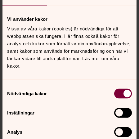
Vi använder kakor
Vissa av våra kakor (cookies) är nödvändiga för att
webbplatsen ska fungera. Här finns också kakor för
analys och kakor som förbättrar din användarupplevelse,
samt kakor som används för marknadsföring och när vi
länkar vidare till andra plattformar. Läs mer om våra
kakor.
Samtyckesval
Nödvändiga kakor
Elin Forsberg
Präst, Berga kyrka, Vidingsjö kyrka, Berga
församling, Linköpings domkyrkopastorat
Inställningar
Direkt:
013-30 39 03
SMS:
0703-79 56 34
elin.gudjonsdottir@svenskakyrkan.se
E-post:
Analys