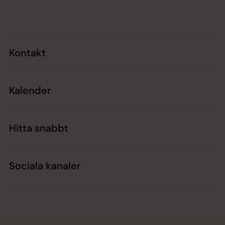
Tillbaka till toppen
Tillbaka till innehållet
Kontakt
Kalender
Hitta snabbt
Sociala kanaler