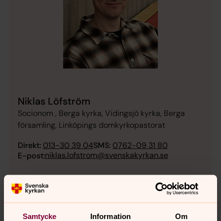
Niklas Löfström
Socionom , Berga kyrka, Vidingsjö kyrka, Berga
församling, Linköpings domkyrkopastorat
Direkt:
013-30 39 04
SMS:
0762-09 31 80
niklas.lofstrom@svenskakyrkan.se
E-post:
Samtycke
Information
Om