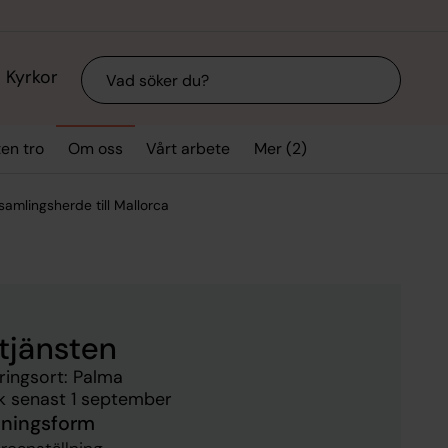
Sök
Kyrkor
Mer (2)
ten tro
Om oss
Vårt arbete
amlingsherde till Mallorca
tjänsten
ringsort: Palma
 senast 1 september
lningsform