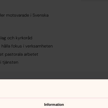
ller motsvarade i Svenska
tslag och kyrkoråd
tt hålla fokus i verksamheten
det pastorala arbetet
i tjänsten
erde (100% tjänst) med
 de andra församlingarna kan
Information