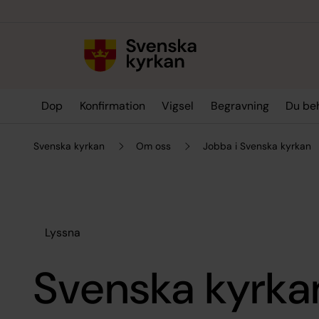
Till innehållet
Till undermeny
Dop
Konfirmation
Vigsel
Begravning
Du be
Svenska kyrkan
Om oss
Jobba i Svenska kyrkan
Lyssna
Svenska kyrka