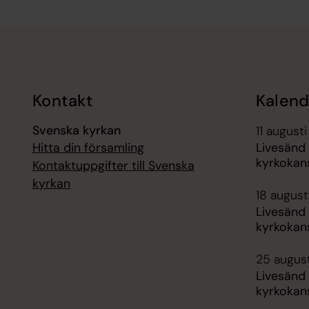
Tillbaka till toppen
Tillbaka till innehållet
Kontakt
Kalend
Svenska kyrkan
11 augusti
Hitta din församling
Livesänd
kyrkokans
Kontaktuppgifter till Svenska
kyrkan
18 augusti
Livesänd
kyrkokans
25 august
Livesänd
kyrkokans