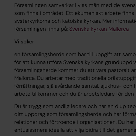
Församlingen samverkar i viss mån med de svensk
som finns i området. Ett ekumeniskt arbete finn
systerkyrkorna och katolska kyrkan. Mer informatio
församlingen finns på:
Svenska kyrkan Mallorca
Vi söker
en församlingsherde som har till uppgift att sam
för att kunna utföra Svenska kyrkans grunduppdr
församlingsherde kommer du att vara pastoralt an
Mallorca. Du arbetar med traditionella prästuppgi
förrättningar, själavårdande samtal, sjukhus- och
arbete tillkommer och du är arbetsledare för den l
Du är trygg som andlig ledare och har en djup teol
ditt uppdrag som församlingsherde och har förmåg
relationer och förtroende i organisationen. Du ha
entusiasmera ideella att vilja bidra till det geme