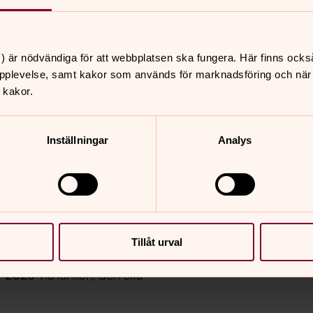
i utlandet arbetar med barn
g ur belastningsregistret av
) är nödvändiga för att webbplatsen ska fungera. Här finns ocks
et via Polisens hemsida
.
pplevelse, samt kakor som används för marknadsföring och när vi
 kakor.
Inställningar
Analys
 på
ard.jonsson@svenskakyrkan.se
Tillåt urval
r 2026
via länken, den ska