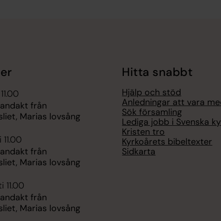
er
Hitta snabbt
Hjälp och stöd
 11.00
Anledningar att vara m
 andakt från
Sök församling
liet, Marias lovsång
Lediga jobb i Svenska k
Kristen tro
 11.00
Kyrkoårets bibeltexter
Sidkarta
 andakt från
liet, Marias lovsång
i 11.00
 andakt från
liet, Marias lovsång