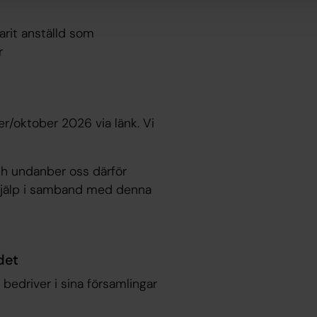
arit anställd som
r
r/oktober 2026 via länk. Vi
och undanber oss därför
hjälp i samband med denna
det
edriver i sina församlingar