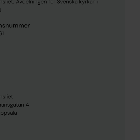
nsliet, Avdelningen för Svenska kyrkan i
t
ensnummer
61
nsliet
mansgatan 4
ppsala