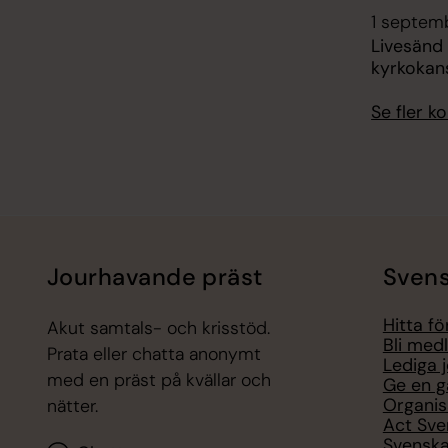
1 septemb
Livesänd
kyrkokans
Se fler 
Jourhavande präst
Svens
Hitta f
Akut samtals- och krisstöd.
Bli med
Prata eller chatta anonymt
Lediga 
med en präst på kvällar och
Ge en g
Organis
nätter.
Act Sve
Svenska