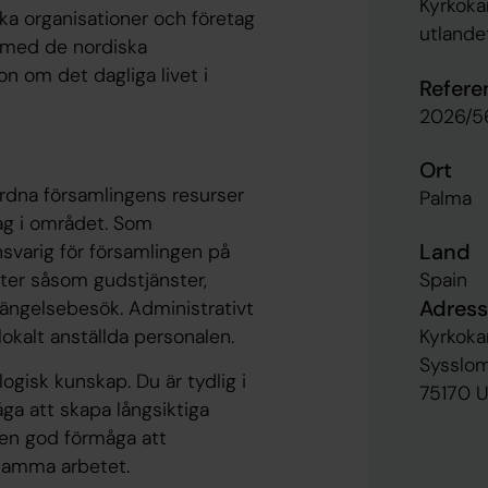
Kyrkoka
a organisationer och företag
utlande
s med de nordiska
n om det dagliga livet i
Refer
2026/5
Ort
ordna församlingens resurser
Palma
ag i området. Som
Land
svarig för församlingen på
fter såsom gudstjänster,
Spain
Adress
 fängelsebesök. Administrativt
okalt anställda personalen.
Kyrkoka
Sysslo
ogisk kunskap. Du är tydlig i
75170 U
a att skapa långsiktiga
r en god förmåga att
nsamma arbetet.