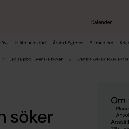
Kalender
hövs
Hjälp och stöd
Årets högtider
Bli medlem
Kris
Lediga jobb i Svenska kyrkan
Svenska kyrkan söker en förs
Om 
n söker
Place
Ansök
Anstäl