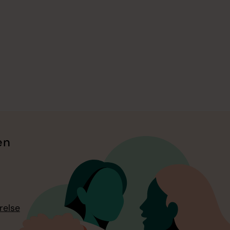
en
relse