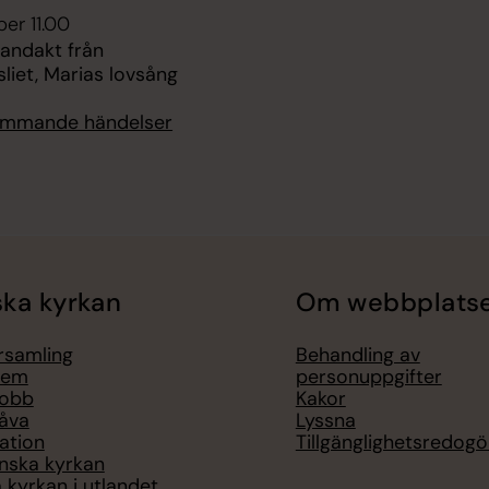
er 11.00
 andakt från
liet, Marias lovsång
kommande händelser
ka kyrkan
Om webbplats
örsamling
Behandling av
lem
personuppgifter
jobb
Kakor
åva
Lyssna
ation
Tillgänglighetsredogö
nska kyrkan
 kyrkan i utlandet