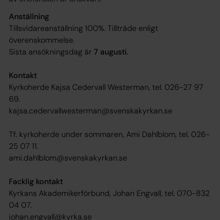
Anställning
Tillsvidareanställning 100%. Tillträde enligt
överenskommelse.
Sista ansökningsdag är
7 augusti.
Kontakt
Kyrkoherde Kajsa Cedervall Westerman, tel. 026-27 97
69.
kajsa.cedervallwesterman@svenskakyrkan.se
Tf. kyrkoherde under sommaren, Ami Dahlblom, tel. 026-
25 07 11.
ami.dahlblom@svenskakyrkan.se
Facklig kontakt
Kyrkans Akademikerförbund, Johan Engvall, tel. 070-832
04 07.
johan.engvall@kyrka.se