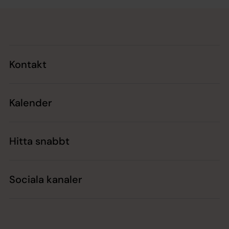
Tillbaka till toppen
Tillbaka till innehållet
Kontakt
Kalender
Hitta snabbt
Sociala kanaler