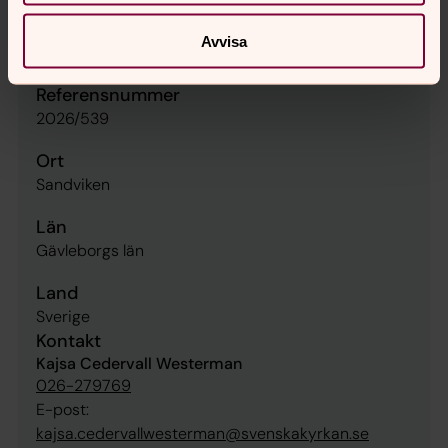
Enhet
Avvisa
Sandvikens Pastorat
Referensnummer
2026/539
Ort
Sandviken
Län
Gävleborgs län
Land
Sverige
Kontakt
Kajsa Cedervall Westerman
026-279769
E-post:
kajsa.cedervallwesterman@svenskakyrkan.se