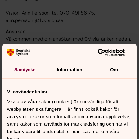
Vision, Ann Persson, tel. 070-491 56 75.
ann.persson1@fv.vision.se
Ansökan
Välkommen med din ansökan med CV via länken nedan.
Vi har gjort vårt medieval för denna rekrytering och
undanber oss därför erbjudanden om annonserings-
och rekryteringshjälp i samband med denna
Samtycke
Information
Om
annonsering.
Vi använder kakor
Om tjänsten
Vissa av våra kakor (cookies) är nödvändiga för att
webbplatsen ska fungera. Här finns också kakor för
Placeringsort: Sandviken, Gävleborgs län
Ansök senast 7 augusti
analys och kakor som förbättrar din användarupplevelse,
Anställningsform
samt kakor som används för marknadsföring och när vi
Tillsvidareanställning
länkar vidare till andra plattformar. Läs mer om våra
kakor.