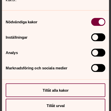
Anställningens omfattning
Heltid
Samtyckesval
Publiceringsdatum
Nödvändiga kakor
2026-06-23
Löneform
Inställningar
Månadslön
Sysselsättningsgrad
Analys
100%
Marknadsföring och sociala medier
Tillträde
Enligt överenskommelse
Antal lediga befattningar
Tillåt alla kakor
2
Yrkeskategori
Tillåt urval
Chefer