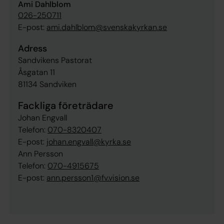
Ami Dahlblom
026-250711
E-post:
ami.dahlblom@svenskakyrkan.se
Adress
Sandvikens Pastorat
Åsgatan 11
81134 Sandviken
Fackliga företrädare
Johan Engvall
Telefon:
070-8320407
E-post:
johan.engvall@kyrka.se
Ann Persson
Telefon:
070-4915675
E-post:
ann.persson1@fv.vision.se