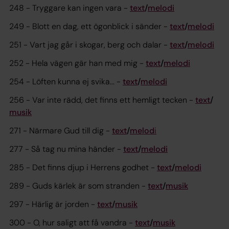
248 - Tryggare kan ingen vara -
text
/
melodi
249 - Blott en dag, ett ögonblick i sänder -
text
/
melodi
251 - Vart jag går i skogar, berg och dalar -
text
/
melodi
252 - Hela vägen gär han med mig -
text
/
melodi
254 - Löften kunna ej svika... -
text
/
melodi
256 - Var inte rädd, det finns ett hemligt tecken -
text
/
musik
271 - Närmare Gud till dig -
text
/
melod
i
277 - Så tag nu mina händer -
text
/
melodi
285 - Det finns djup i Herrens godhet -
text
/
melodi
289 - Guds kärlek är som stranden -
text
/
musik
297 - Härlig är jorden -
text
/
musik
300 - O, hur saligt att få vandra -
text
/
musik