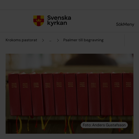
Till innehållet
Till undermeny
Sök
Meny
Krokoms pastorat
...
Psalmer till begravning​