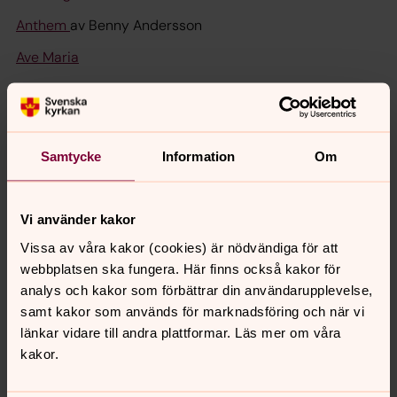
Anthem
av Benny Andersson
Ave Maria
Bön av J. Leijon
Bridge over trouble water
av Paul Simon
Candle in the wind av Elton John
Samtycke
Information
Om
Den jag kunde va av Mikael Wihe
Där rosor aldrig dör
Vi använder kakor
För kärlekens skull av Ted Gärdestad
Vissa av våra kakor (cookies) är nödvändiga för att
webbplatsen ska fungera. Här finns också kakor för
Gabriellas sång av Py Bäckman
analys och kakor som förbättrar din användarupplevelse,
Gammal fäbodspsalm
samt kakor som används för marknadsföring och när vi
länkar vidare till andra plattformar. Läs mer om våra
Himlen är oskyldigt blå av Ted Gärdestad
kakor.
Hjärtats saga av W. Åström