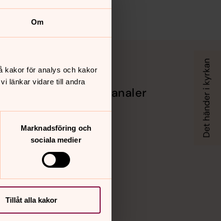
Om
å kakor för analys och kakor
 länkar vidare till andra
Sociala kanaler
en
Facebook
X
Marknadsföring och
Instagram
sociala medier
evet
Vimeo
tsen
Tillåt alla kakor