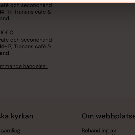
café och secondhand
 14-17, Tranans café &
hand
 10.00
café och secondhand
 14-17, Tranans café &
hand
kommande händelser
ka kyrkan
Om webbplats
örsamling
Behandling av