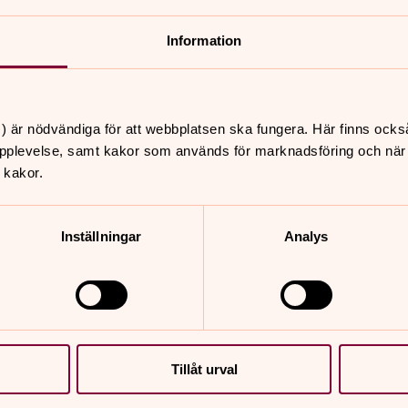
Information
) är nödvändiga för att webbplatsen ska fungera. Här finns ocks
pplevelse, samt kakor som används för marknadsföring och när vi
er
Hitta snabbt
 kakor.
Begravningsverksamhet
 10.00
Mötesplatser
café och secondhand
Inställningar
Analys
Våra församlingar
 14-17, Tranans café &
Välkommen till nyhetsbr
hand
Synpunkter på webbpla
Sidkarta
 13.00
fé, Mötesplats
den Länghem
Tillåt urval
 14.00