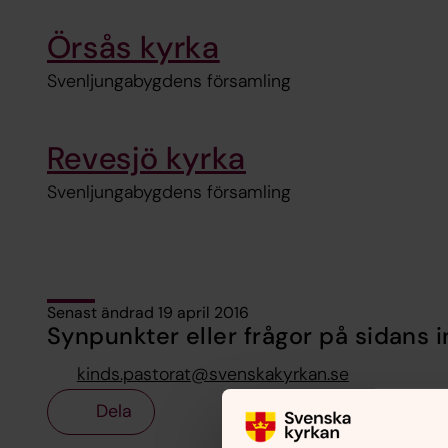
Örsås kyrka
Svenljungabygdens församling
Revesjö kyrka
Svenljungabygdens församling
Senast ändrad 19 april 2016
Synpunkter eller frågor på sidans i
kinds.pastorat@svenskakyrkan.se
Dela