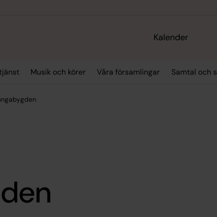
Kalender
jänst
Musik och körer
Våra församlingar
Samtal och 
ljungabygden
gden