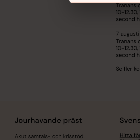
Tranans 
10-12.30,
second 
7 augusti
Tranans 
10-12.30,
second 
Se fler 
Jourhavande präst
Svens
Hitta f
Akut samtals- och krisstöd.