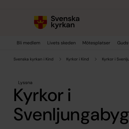
Till innehållet
Till undermeny
Bli medlem
Livets skeden
Mötesplatser
Gudst
Svenska kyrkan i Kind
Kyrkor i Kind
Kyrkor i Sven
Lyssna
Kyrkor i
Svenljungaby