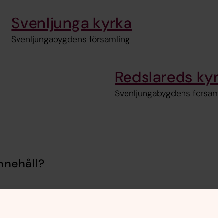
Svenljunga kyrka
Svenljungabygdens församling
Redslareds ky
Svenljungabygdens försam
nnehåll?