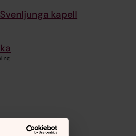
Svenljunga kapell
rka
ling