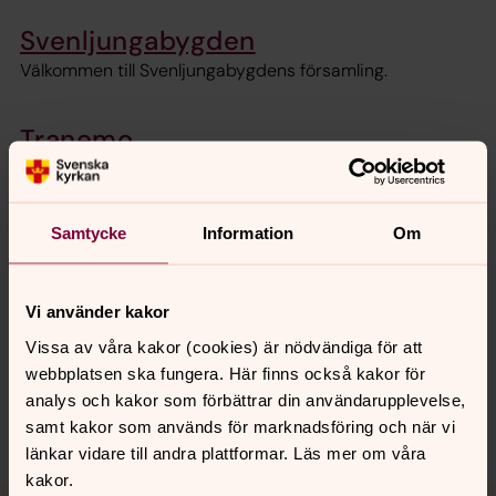
Svenljungabygden
Välkommen till Svenljungabygdens församling.
Tranemo
Välkommen till Tranemo församling.
Samtycke
Information
Om
Synpunkter eller frågor på sidans
innehåll?
Vi använder kakor
kinds.pastorat@svenskakyrkan.se
Vissa av våra kakor (cookies) är nödvändiga för att
webbplatsen ska fungera. Här finns också kakor för
Dela
analys och kakor som förbättrar din användarupplevelse,
samt kakor som används för marknadsföring och när vi
länkar vidare till andra plattformar. Läs mer om våra
kakor.
Tillbaka till toppen
Tillbaka till innehållet