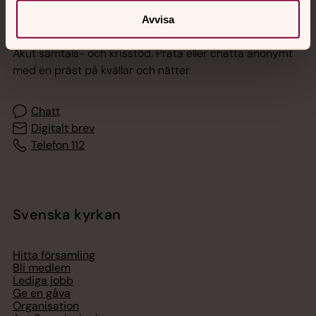
Avvisa
Jourhavande präst
Akut samtals- och krisstöd. Prata eller chatta anonymt
med en präst på kvällar och nätter.
Chatt
Digitalt brev
Telefon 112
Svenska kyrkan
Hitta församling
Bli medlem
Lediga jobb
Ge en gåva
Organisation