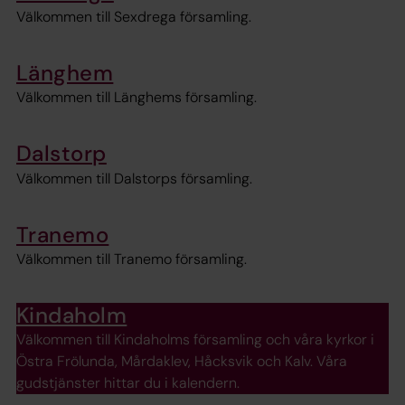
Välkommen till Sexdrega församling.
Länghem
Välkommen till Länghems församling.
Dalstorp
Välkommen till Dalstorps församling.
Tranemo
Välkommen till Tranemo församling.
Kindaholm
Välkommen till Kindaholms församling och våra kyrkor i
Östra Frölunda, Mårdaklev, Håcksvik och Kalv. Våra
gudstjänster hittar du i kalendern.