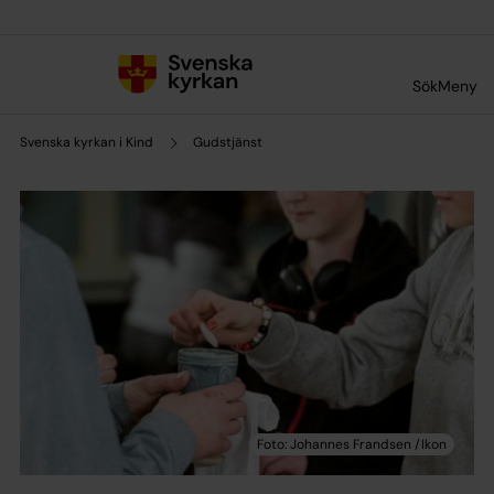
Till innehållet
Till undermeny
Sök
Meny
Svenska kyrkan i Kind
Gudstjänst