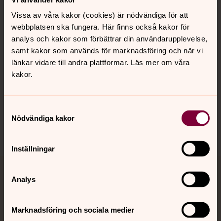
Vissa av våra kakor (cookies) är nödvändiga för att
Kalender
webbplatsen ska fungera. Här finns också kakor för
analys och kakor som förbättrar din användarupplevelse,
samt kakor som används för marknadsföring och när vi
länkar vidare till andra plattformar. Läs mer om våra
Hitta snabbt
kakor.
Sociala kanaler
Samtyckesval
Nödvändiga kakor
Inställningar
Jourhavande präst
Analys
Akut samtals- och krisstöd. Prata eller chatta anonymt
Marknadsföring och sociala medier
med en präst på kvällar och nätter.