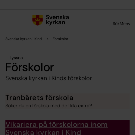
Till innehållet
Till undermeny
Sök
Meny
Svenska kyrkan i Kind
Förskolor
Lyssna
Förskolor
Svenska kyrkan i Kinds förskolor
Tranbärets förskola
Söker du en förskola med det lilla extra?
Vikariera på förskolorna inom
Svenska kyrkan i Kind