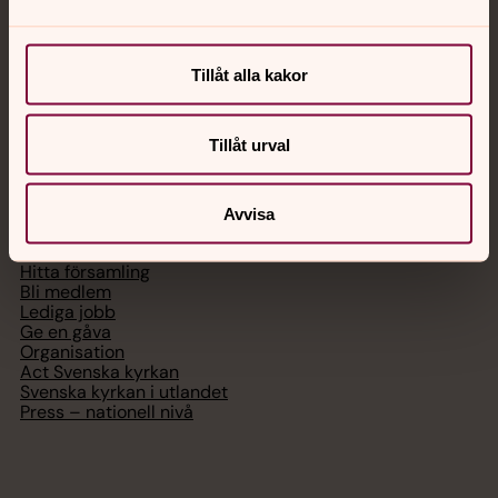
Chatt
Digitalt brev
Tillåt alla kakor
Telefon 112
Tillåt urval
Svenska kyrkan
Avvisa
Hitta församling
Bli medlem
Lediga jobb
Ge en gåva
Organisation
Act Svenska kyrkan
Svenska kyrkan i utlandet
Press – nationell nivå