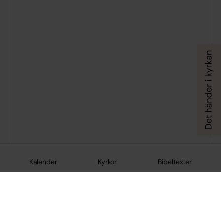
Kalender
Kyrkor
Bibeltexter