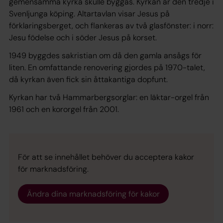
gemensamma kyrka skulle byggas. Kyrkan är den tredje i
Svenljunga köping. Altartavlan visar Jesus på
förklaringsberget, och flankeras av två glasfönster: i norr:
Jesu födelse och i söder Jesus på korset.
1949 byggdes sakristian om då den gamla ansågs för
liten. En omfattande renovering gjordes på 1970-talet,
då kyrkan även fick sin åttakantiga dopfunt.
Kyrkan har två Hammarbergsorglar: en läktar-orgel från
1961 och en kororgel från 2001.
För att se innehållet behöver du acceptera kakor
för marknadsföring.
Ändra dina marknadsföring för kakor