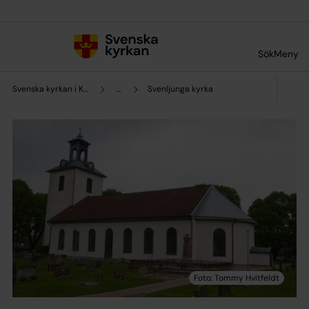
Till innehållet
Till undermeny
Sök
Meny
Svenska kyrkan i Kind
...
Svenljunga kyrka