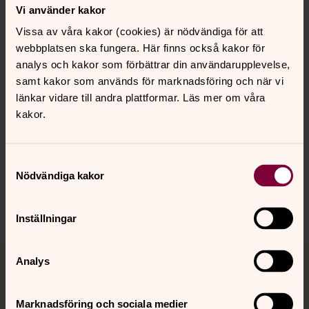
Vi använder kakor
Vissa av våra kakor (cookies) är nödvändiga för att
webbplatsen ska fungera. Här finns också kakor för
analys och kakor som förbättrar din användarupplevelse,
samt kakor som används för marknadsföring och när vi
länkar vidare till andra plattformar. Läs mer om våra
Senast ändrad 26 september 2024
Synpunkter eller frågor på sidans
kakor.
innehåll?
hallstahammar-kolback@svenskakyrkan.se
Samtyckesval
Nödvändiga kakor
Dela
Inställningar
Tillbaka till toppen
Tillbaka till innehållet
Analys
Marknadsföring och sociala medier