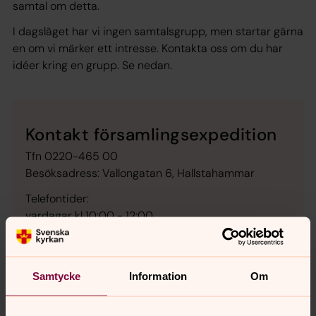
samtal om detta.
I dagsläget har vi ingen samtalsgrupp, men startar gärna
en om vi märker ett intresse. Kontakta oss om du har
idéer kring en grupp. Se nedan.
Kontakt församlingsexpedition
Tfn 0220-465 00
Besöksadress: Vallongatan 6, Hallstahammar
Telefontider:
vardagar kl 10:00 - 12:00
Besökstider:
må, on, fre kl 10:00 - 12:00
Samtycke
Information
Om
E-post:
hallstahammar-kolback@svenskakyrkan.se