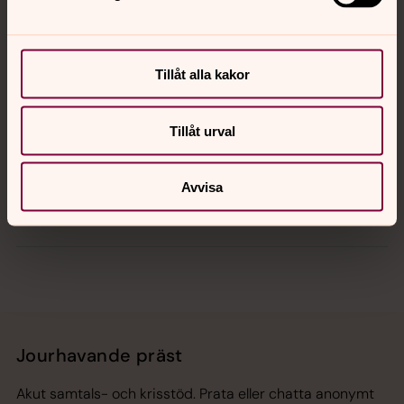
Kontakt
Kalender
Tillåt alla kakor
Tillåt urval
Hitta snabbt
Avvisa
Sociala kanaler
Jourhavande präst
Akut samtals- och krisstöd. Prata eller chatta anonymt