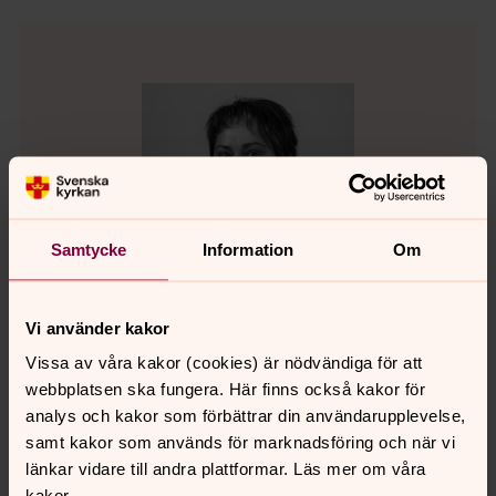
Samtycke
Information
Om
Vi använder kakor
Vissa av våra kakor (cookies) är nödvändiga för att
webbplatsen ska fungera. Här finns också kakor för
analys och kakor som förbättrar din användarupplevelse,
Marjatta Ericson
samt kakor som används för marknadsföring och när vi
Präst, Hallstahammar-Kolbäcks församling
länkar vidare till andra plattformar. Läs mer om våra
Direkt:
0220-465 11
kakor.