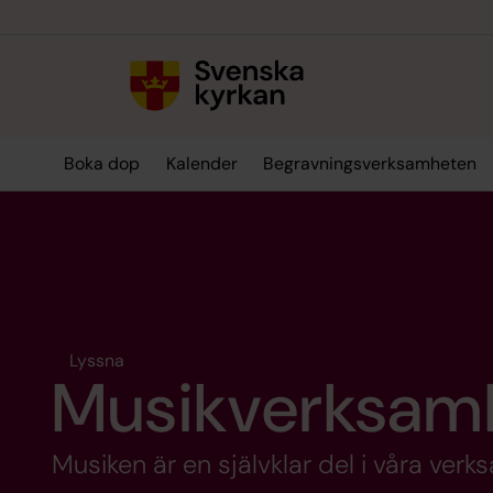
Till innehållet
Till undermeny
Boka dop
Kalender
Begravningsverksamheten
Lyssna
Musikverksam
Musiken är en självklar del i våra verk