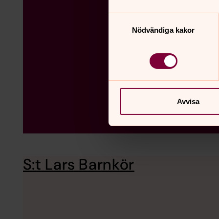
Samtyckesval
Nödvändiga kakor
Avvisa
S:t Lars Barnkör