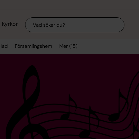
Sök
Kyrkor
Mer (15)
blad
Församlingshem