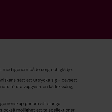
s med igenom både sorg och glädje.
niskans sätt att uttrycka sig - oavsett
rnets första vaggvisa, en kärlekssång,
ch gemenskap genom att sjunga
s också möjlighet att ta spellektioner