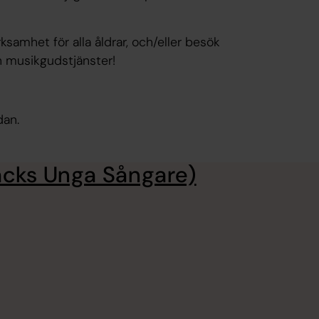
amhet för alla åldrar, och/eller besök
h musikgudstjänster!
dan.
äcks Unga Sångare)