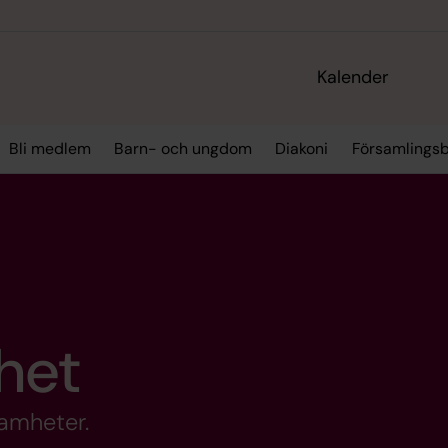
Kalender
Bli medlem
Barn- och ungdom
Diakoni
Församlings
het
samheter.