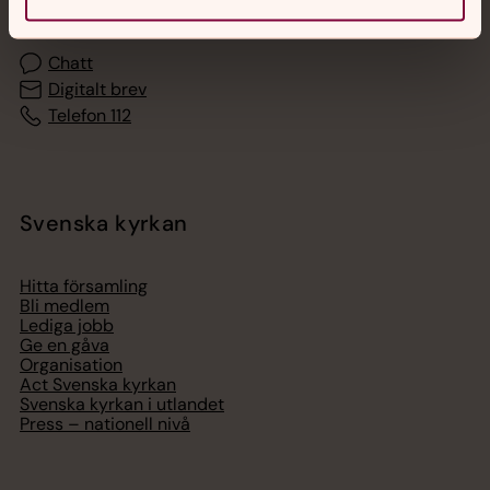
Chatt
Digitalt brev
Telefon 112
Svenska kyrkan
Hitta församling
Bli medlem
Lediga jobb
Ge en gåva
Organisation
Act Svenska kyrkan
Svenska kyrkan i utlandet
Press – nationell nivå