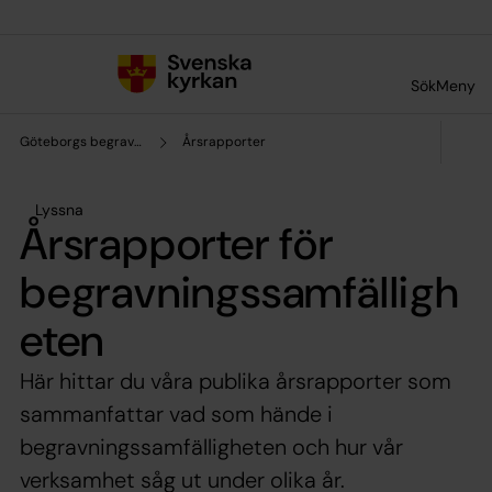
Till innehållet
Till undermeny
Sök
Meny
Göteborgs begravningssamfällighet
Årsrapporter
Lyssna
Årsrapporter för
begravningssamfälligh
eten
Här hittar du våra publika årsrapporter som
sammanfattar vad som hände i
begravningssamfälligheten och hur vår
verksamhet såg ut under olika år.