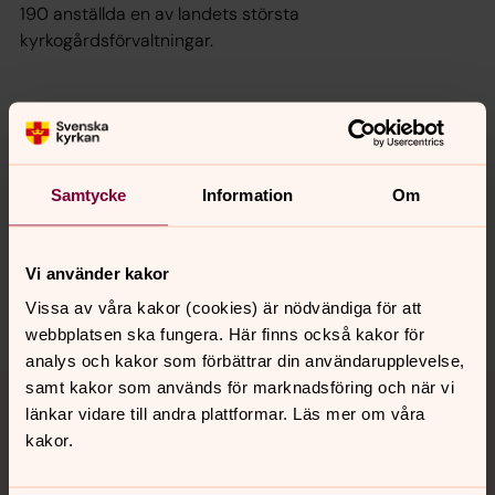
190 anställda en av landets största
kyrkogårdsförvaltningar.
Senast ändrad 26 juni 2026
Synpunkter eller frågor på sidans
innehåll?
Samtycke
Information
Om
gbg.begravningssamfallighet@svenskakyrkan.se
Dela
Vi använder kakor
Vissa av våra kakor (cookies) är nödvändiga för att
webbplatsen ska fungera. Här finns också kakor för
analys och kakor som förbättrar din användarupplevelse,
Tillbaka till toppen
Tillbaka till innehållet
samt kakor som används för marknadsföring och när vi
länkar vidare till andra plattformar. Läs mer om våra
kakor.
Kontakt