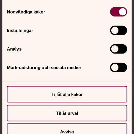
Samtyckesval
Nödvändiga kakor
Kalender
Inställningar
Hitta snabbt
Analys
Sociala kanaler
Marknadsföring och sociala medier
Tillåt alla kakor
Jourhavande präst
Tillåt urval
Akut samtals- och krisstöd. Prata eller chatta anonymt
Avvisa
med en präst på kvällar och nätter.