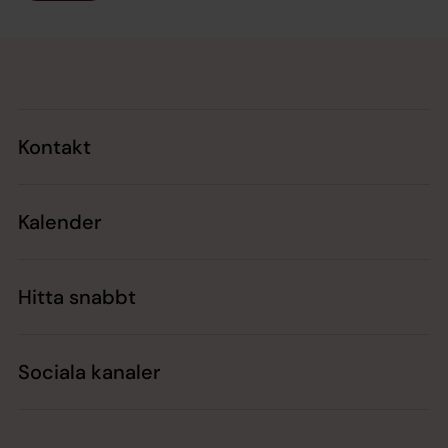
Tillbaka till toppen
Tillbaka till innehållet
Kontakt
Kalender
Hitta snabbt
Sociala kanaler