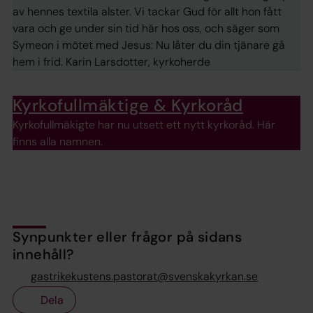
av hennes textila alster. Vi tackar Gud för allt hon fått
vara och ge under sin tid här hos oss, och säger som
Symeon i mötet med Jesus: Nu låter du din tjänare gå
hem i frid. Karin Larsdotter, kyrkoherde
Kyrkofullmäktige & Kyrkoråd
Kyrkofullmäkigte har nu utsett ett nytt kyrkoråd. Här
finns alla namnen.
Synpunkter eller frågor på sidans
innehåll?
gastrikekustens.pastorat@svenskakyrkan.se
Dela