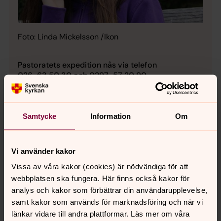
Foto: Linda Mickelsson /Ikon
Pastoratets expedition nås via telefon
026-63 50 30 och 0297-57 20 90
E-post
gastrikekustens.pastorat@svenskakyrkan.se
Samtycke
Information
Om
Sommartider 22 juni-28 augusti 2026
Hille församlingsgård och Kyrkans hus i Bergby
Vi använder kakor
Expeditionerna är stängda för spontana besök
Vissa av våra kakor (cookies) är nödvändiga för att
under tiden 22 juni-28 augusti.
webbplatsen ska fungera. Här finns också kakor för
Ring och boka tid för besök, telefontid 22 juni-28
analys och kakor som förbättrar din användarupplevelse,
augusti
samt kakor som används för marknadsföring och när vi
länkar vidare till andra plattformar. Läs mer om våra
Måndag 10.00-12.00