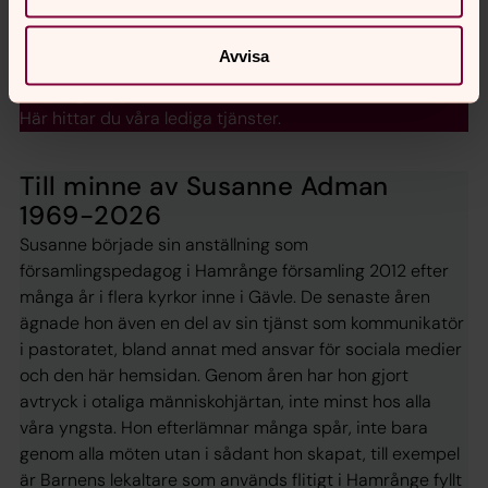
alla människors rätt till ett värdigt liv!
Avvisa
Lediga tjänster
Här hittar du våra lediga tjänster.
Till minne av Susanne Adman
1969-2026
Susanne började sin anställning som
församlingspedagog i Hamrånge församling 2012 efter
många år i flera kyrkor inne i Gävle. De senaste åren
ägnade hon även en del av sin tjänst som kommunikatör
i pastoratet, bland annat med ansvar för sociala medier
och den här hemsidan. Genom åren har hon gjort
avtryck i otaliga människohjärtan, inte minst hos alla
våra yngsta. Hon efterlämnar många spår, inte bara
genom alla möten utan i sådant hon skapat, till exempel
är Barnens lekaltare som används flitigt i Hamrånge fyllt