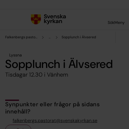
Till innehållet
Till undermeny
Sök
Meny
Falkenbergs pastorat
...
Sopplunch i Älvsered
Lyssna
Sopplunch i Älvsered
Tisdagar 12.30 i Vänhem
Synpunkter eller frågor på sidans
innehåll?
falkenbergs.pastorat@svenskakyrkan.se