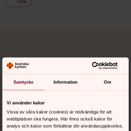
Dela
Tillbaka till toppen
Tillbaka till innehållet
Kontakt
Kalender
Samtycke
Information
Om
Vi använder kakor
Hitta snabbt
Vissa av våra kakor (cookies) är nödvändiga för att
webbplatsen ska fungera. Här finns också kakor för
Sociala kanaler
analys och kakor som förbättrar din användarupplevelse,