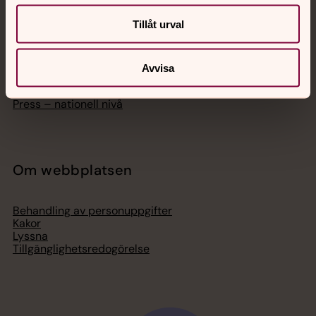
Hitta församling
Tillåt urval
Bli medlem
Lediga jobb
Ge en gåva
Organisation
Avvisa
Act Svenska kyrkan
Svenska kyrkan i utlandet
Press – nationell nivå
Om webbplatsen
Behandling av personuppgifter
Kakor
Lyssna
Tillgänglighetsredogörelse