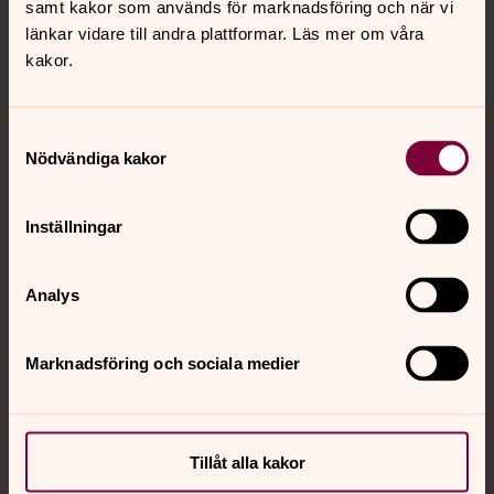
samt kakor som används för marknadsföring och när vi
länkar vidare till andra plattformar. Läs mer om våra
kakor.
Samtyckesval
Jourhavande präst
Nödvändiga kakor
Akut samtals- och krisstöd. Prata eller chatta anonymt
Inställningar
med en präst på kvällar och nätter.
Chatt
Analys
Digitalt brev
Telefon 112
Marknadsföring och sociala medier
Svenska kyrkan
Tillåt alla kakor