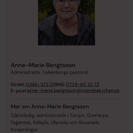
Anne-Marie Bengtsson
Administratör, Falkenbergs pastorat
Direkt:
0346-372 01
SMS:
0724-65 32 72
anne-marie.bengtsson@svenskakyrkan.se
E-post:
Mer om Anne-Marie Bengtsson
Tjänstledig, administratör i Torups, Gunnarps,
Fagereds, Källsjös, Ullareds och Älvsereds
församlingar.