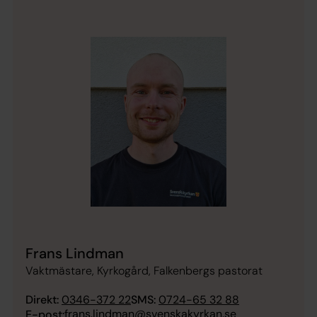
Frans Lindman
Vaktmästare, Kyrkogård, Falkenbergs pastorat
Direkt:
0346-372 22
SMS:
0724-65 32 88
frans.lindman@svenskakyrkan.se
E-post: