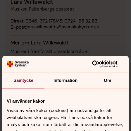
Lara Willewaldt
Musiker, Falkenbergs pastorat
Direkt:
0346-372 17
SMS:
0724-65 32 83
lara.willewaldt@svenskakyrkan.se
E-post:
Mer om Lara Willewaldt
Musiker i framförallt Ullaredsområdet
Samtycke
Information
Om
Sofia Runnding
Fritidsledare, Falkenbergs pastorat
Vi använder kakor
Direkt:
0346-37206
SMS:
0724-653277
Vissa av våra kakor (cookies) är nödvändiga för att
sofia.runnding@svenskakyrkan.se
E-post:
webbplatsen ska fungera. Här finns också kakor för
analys och kakor som förbättrar din användarupplevelse,
Mer om Sofia Runnding