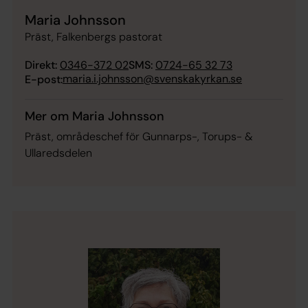
Maria Johnsson
Präst, Falkenbergs pastorat
Direkt:
0346-372 02
SMS:
0724-65 32 73
maria.i.johnsson@svenskakyrkan.se
E-post:
Mer om Maria Johnsson
Präst, områdeschef för Gunnarps-, Torups- &
Ullaredsdelen