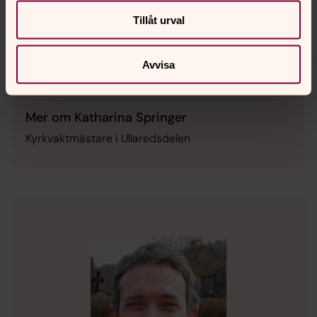
Katharina Springer
Tillåt urval
Kyrkogård, Vaktmästare, Falkenbergs pastorat
Direkt:
0346-372 23
SMS:
0724-65 32 89
Avvisa
katharina.springer@svenskakyrkan.se
E-post:
Mer om Katharina Springer
Kyrkvaktmästare i Ullaredsdelen