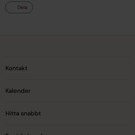
Dela
Tillbaka till toppen
Tillbaka till innehållet
Kontakt
Kalender
Hitta snabbt