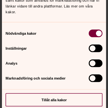
samt kakor som används för marknadsföring och när vi
länkar vidare till andra plattformar. Läs mer om våra
Fritidsledare i Gunnarps församling
kakor.
Samtyckesval
Nödvändiga kakor
Inställningar
Analys
Marknadsföring och sociala medier
Tillåt alla kakor