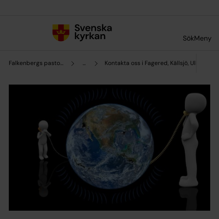
Till innehållet
Till undermeny
Sök
Meny
Falkenbergs pastorat
...
Kontakta oss i Fagered, Källsjö, Ullared &