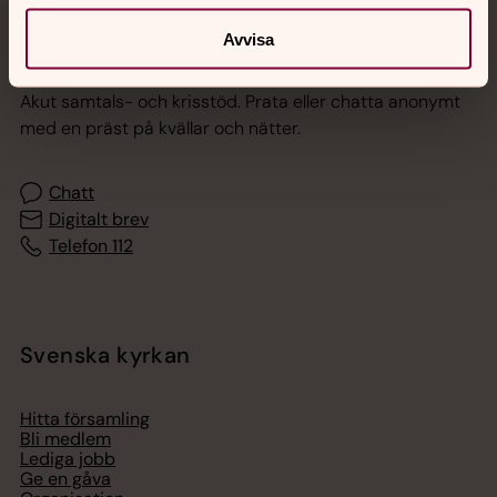
Avvisa
Jourhavande präst
Akut samtals- och krisstöd. Prata eller chatta anonymt
med en präst på kvällar och nätter.
Chatt
Digitalt brev
Telefon 112
Svenska kyrkan
Hitta församling
Bli medlem
Lediga jobb
Ge en gåva