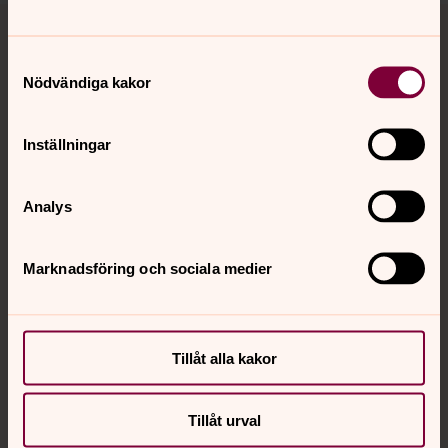
Tillbaka till toppen
Tillbaka till innehållet
Samtyckesval
Nödvändiga kakor
Kontakt
Inställningar
Kalender
Analys
Hitta snabbt
Marknadsföring och sociala medier
Sociala kanaler
Tillåt alla kakor
Tillåt urval