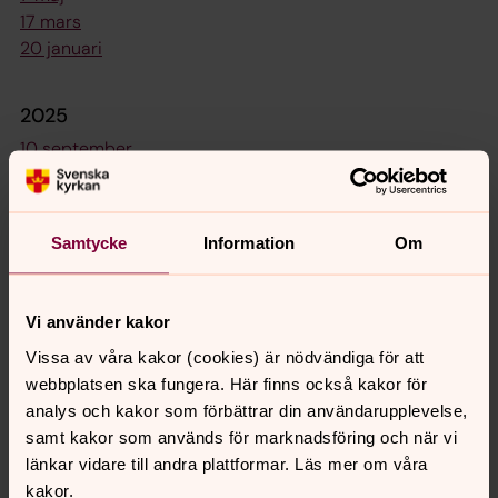
17 mars
20 januari
2025
10 september
Samtycke
Information
Om
Synpunkter eller frågor på sidans
Vi använder kakor
innehåll?
Vissa av våra kakor (cookies) är nödvändiga för att
falkenbergs.pastorat@svenskakyrkan.se
webbplatsen ska fungera. Här finns också kakor för
Dela
analys och kakor som förbättrar din användarupplevelse,
samt kakor som används för marknadsföring och när vi
länkar vidare till andra plattformar. Läs mer om våra
kakor.