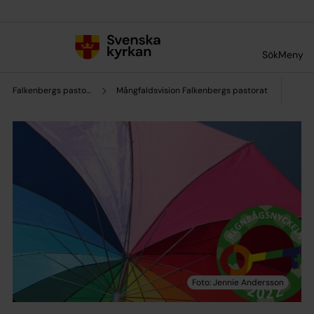
Till innehållet
Till undermeny
Sök
Meny
Falkenbergs pastorat
Mångfaldsvision Falkenbergs pastorat