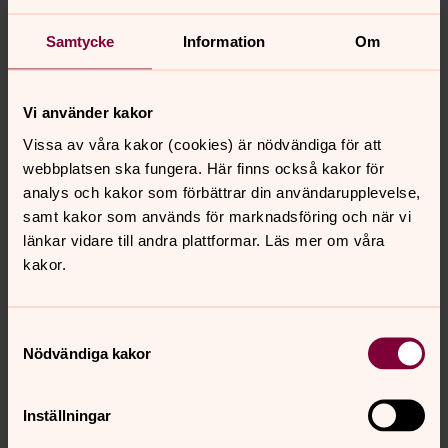
Mer om Staffan Orrdal
Samtycke
Information
Om
Kyrkoherde i Falkenbergs pastorat
Vi använder kakor
Vissa av våra kakor (cookies) är nödvändiga för att
webbplatsen ska fungera. Här finns också kakor för
analys och kakor som förbättrar din användarupplevelse,
samt kakor som används för marknadsföring och när vi
länkar vidare till andra plattformar. Läs mer om våra
kakor.
Samtyckesval
Nödvändiga kakor
Inställningar