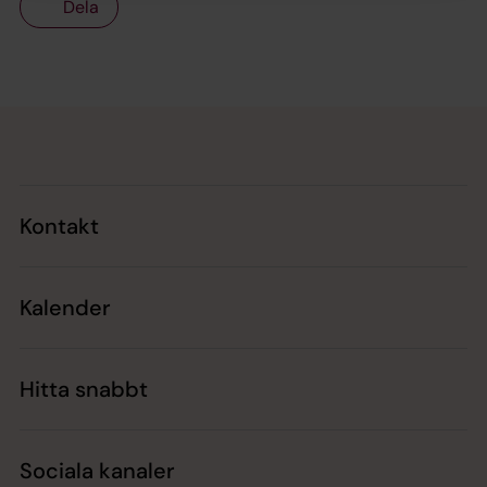
Dela
Tillbaka till toppen
Tillbaka till innehållet
Kontakt
Kalender
Hitta snabbt
Sociala kanaler