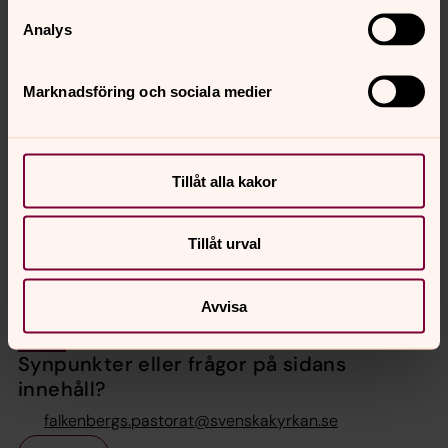
Analys
Håkan Widepalm
Kanslichef, Falkenbergs pastorat
Marknadsföring och sociala medier
Direkt:
0346-371 02
SMS:
0724-65 32 11
hakan.widepalm@svenskakyrkan.se
E-post:
Tillåt alla kakor
Mer om Håkan Widepalm
Kanslichef
Tillåt urval
Avvisa
Synpunkter eller frågor på sidans
innehåll?
falkenbergs.pastorat@svenskakyrkan.se