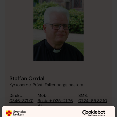
Staffan Orrdal
Kyrkoherde, Präst, Falkenbergs pastorat
Direkt:
Mobil:
SMS:
0346-371 01
Bostad: 035-21 76
0724-65 32 10
44
staffan.orrdal@svenskakyrkan.se
E-post: