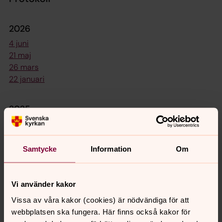
2026
4 juni
21 maj
26 mars
22 januari
2025
4 december
29 oktober
21 augusti
Samtycke
Information
Om
Vi använder kakor
Vissa av våra kakor (cookies) är nödvändiga för att
webbplatsen ska fungera. Här finns också kakor för
Synpunkter eller frågor på sidans