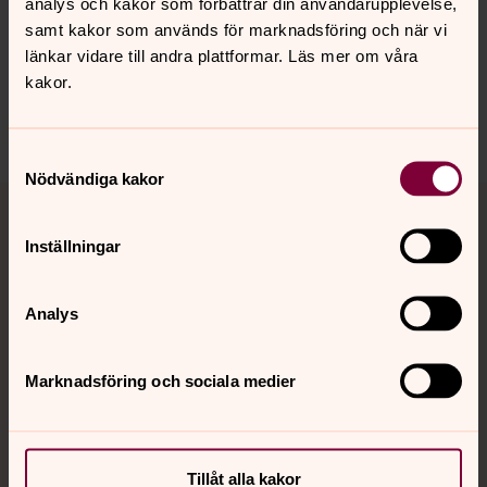
analys och kakor som förbättrar din användarupplevelse,
innehåll?
samt kakor som används för marknadsföring och när vi
falkenbergs.pastorat@svenskakyrkan.se
länkar vidare till andra plattformar. Läs mer om våra
Dela
kakor.
Samtyckesval
Nödvändiga kakor
Tillbaka till toppen
Tillbaka till innehållet
Inställningar
Kontakt
Analys
Kalender
Marknadsföring och sociala medier
Hitta snabbt
Tillåt alla kakor