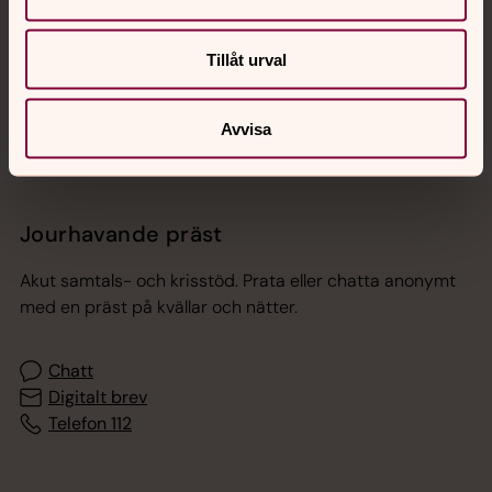
Sociala kanaler
Tillåt urval
Avvisa
Jourhavande präst
Akut samtals- och krisstöd. Prata eller chatta anonymt
med en präst på kvällar och nätter.
Chatt
Digitalt brev
Telefon 112