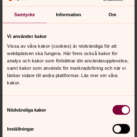
Samtycke
Information
Om
Vi använder kakor
Vissa av våra kakor (cookies) är nödvändiga för att
webbplatsen ska fungera. Här finns också kakor för
analys och kakor som förbättrar din användarupplevelse,
samt kakor som används för marknadsföring och när vi
länkar vidare till andra plattformar. Läs mer om våra
kakor.
Ebba Malgeryd
Musiker, Falkenbergs pastorat
Samtyckesval
Direkt:
0346-372 49
SMS:
072-465 33 12
Nödvändiga kakor
ebba.malgeryd@svenskakyrkan.se
E-post:
Inställningar
Mer om Ebba Malgeryd