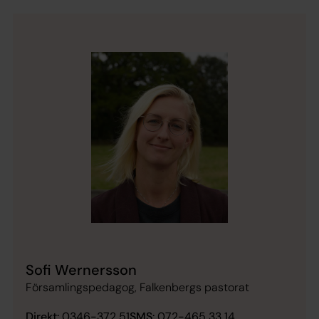
Sofi Wernersson
Församlingspedagog, Falkenbergs pastorat
Direkt:
0346-372 51
SMS:
072-465 33 14