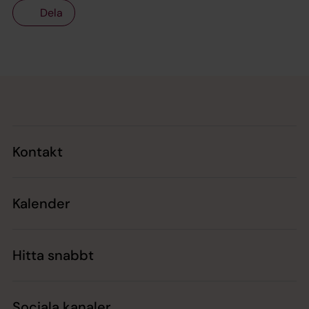
Dela
Tillbaka till toppen
Tillbaka till innehållet
Kontakt
Kalender
Hitta snabbt
Sociala kanaler