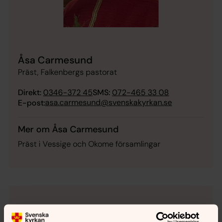
Åsa Carmesund
Präst, Falkenbergs pastorat
Direkt:
0346-372 45
SMS:
072-465 33 08
asa.carmesund@svenskakyrkan.se
E-post:
Mer om Åsa Carmesund
Präst i Vessige och Okome församlingar