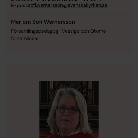
sofi.wernersson@svenskakyrkan.se
E-post:
Mer om Sofi Wernersson
Församlingspedagog i Vessige och Okome
församlingar