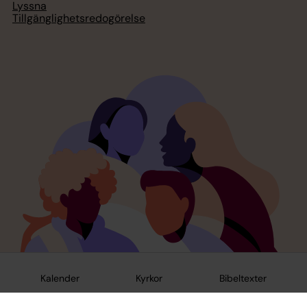
Lyssna
Tillgänglighetsredogörelse
Kalender
Kyrkor
Bibeltexter