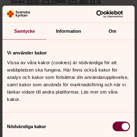
Direkt:
0346-372 51
SMS:
072-465 33 14
sofi.wernersson@svenskakyrkan.se
E-post:
Mer om Sofi Wernersson
Samtycke
Information
Om
Församlingspedagog i Vessige och Okome
församlingar
Vi använder kakor
Vissa av våra kakor (cookies) är nödvändiga för att
webbplatsen ska fungera. Här finns också kakor för
analys och kakor som förbättrar din användarupplevelse,
samt kakor som används för marknadsföring och när vi
länkar vidare till andra plattformar. Läs mer om våra
kakor.
Samtyckesval
Nödvändiga kakor