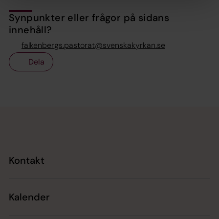
Synpunkter eller frågor på sidans
innehåll?
falkenbergs.pastorat@svenskakyrkan.se
Dela
Tillbaka till toppen
Tillbaka till innehållet
Kontakt
Kalender