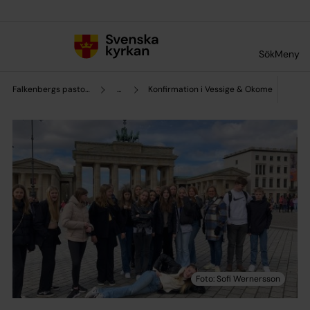
Till innehållet
Till undermeny
Sök
Meny
Falkenbergs pastorat
...
Konfirmation i Vessige & Okome