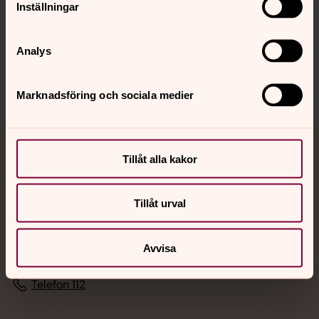
Inställningar
Sociala kanaler
Analys
Marknadsföring och sociala medier
Jourhavande präst
Tillåt alla kakor
Akut samtals- och krisstöd. Prata eller chatta anonymt
Tillåt urval
med en präst på kvällar och nätter.
Avvisa
Chatt
Digitalt brev
Telefon 112