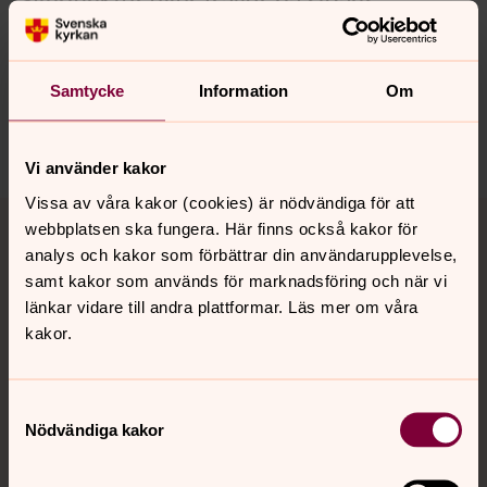
innehåll?
ekero.pastorat@svenskakyrkan.se
Samtycke
Information
Om
Dela
Vi använder kakor
Vissa av våra kakor (cookies) är nödvändiga för att
Tillbaka till toppen
Tillbaka till innehållet
webbplatsen ska fungera. Här finns också kakor för
analys och kakor som förbättrar din användarupplevelse,
samt kakor som används för marknadsföring och när vi
länkar vidare till andra plattformar. Läs mer om våra
Kontakt
kakor.
Kalender
Samtyckesval
Nödvändiga kakor
Hitta snabbt