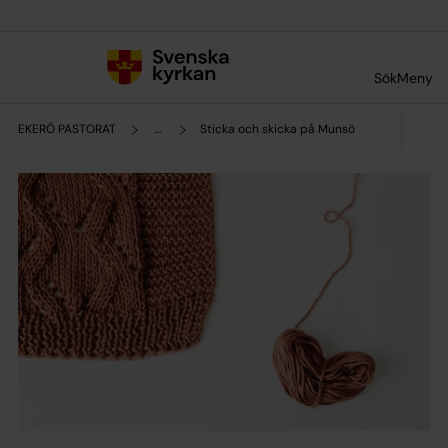
Till innehållet
Till undermeny
Sök
Meny
EKERÖ PASTORAT
...
Sticka och skicka på Munsö