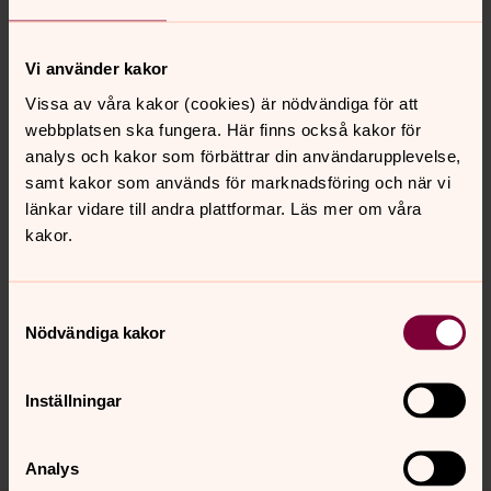
William Sarenfält
Församlingsassistent, EKERÖ PASTORAT
Vi använder kakor
Direkt:
08 560 387 05
Mobil:
072 216 31 07
Vissa av våra kakor (cookies) är nödvändiga för att
william.sarenfalt@svenskakyrkan.se
E-post:
webbplatsen ska fungera. Här finns också kakor för
analys och kakor som förbättrar din användarupplevelse,
samt kakor som används för marknadsföring och när vi
länkar vidare till andra plattformar. Läs mer om våra
kakor.
Senast ändrad 25 augusti 2025
Synpunkter eller frågor på sidans
Samtyckesval
innehåll?
Nödvändiga kakor
ekero.pastorat@svenskakyrkan.se
Dela
Inställningar
Analys