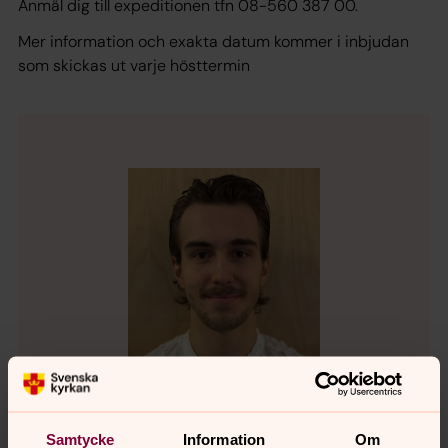
Anmäl dig till expeditionen tfn 08-560 387 00.
Mer information och exakta datum kommer i inbjudan
som skickas ut varje hösttermin
Samtycke
Information
Om