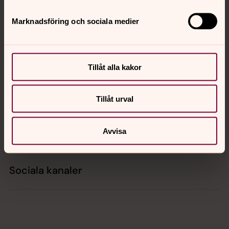
Tillbaka till toppen
Tillbaka till innehållet
Marknadsföring och sociala medier
Kontakt
Tillåt alla kakor
Kalender
Tillåt urval
Hitta snabbt
Avvisa
Sociala kanaler