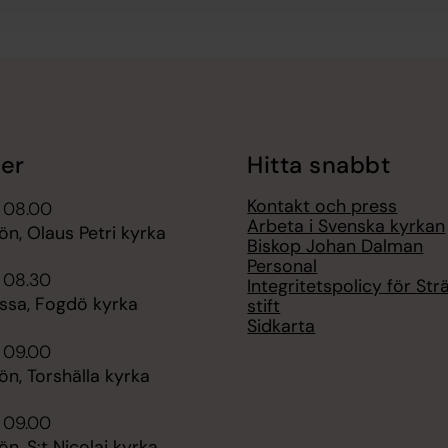
er
Hitta snabbt
Kontakt och press
i 08.00
Arbeta i Svenska kyrkan
n, Olaus Petri kyrka
Biskop Johan Dalman
Personal
 08.30
Integritetspolicy för St
sa, Fogdö kyrka
stift
Sidkarta
 09.00
n, Torshälla kyrka
 09.00
, S:t Nicolai kyrka