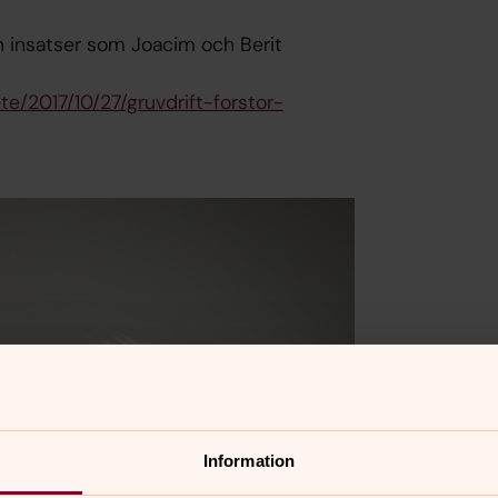
 insatser som Joacim och Berit
te/2017/10/27/gruvdrift-forstor-
Information