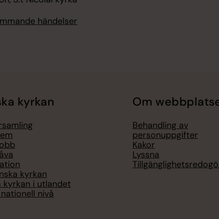
kommande händelser
ka kyrkan
Om webbplats
örsamling
Behandling av
lem
personuppgifter
jobb
Kakor
åva
Lyssna
ation
Tillgänglighetsredogö
nska kyrkan
 kyrkan i utlandet
nationell nivå