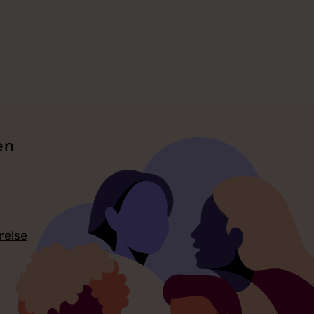
en
relse