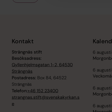
Tillbaka till toppen
Tillbaka till innehållet
Kontakt
Kalend
Strängnäs stift
6 august
Besöksadress:
Morgonbö
Gyllenhjelmsgatan 1-2, 64530
6 augusti
Strängnäs
Veckomäs
Postadress:
Box 84, 64522
Strängnäs
6 augusti
Telefon:
+46 152 23400
Morgonbö
strangnas.stift@svenskakyrkan.s
e
6 augusti
Morgonbön