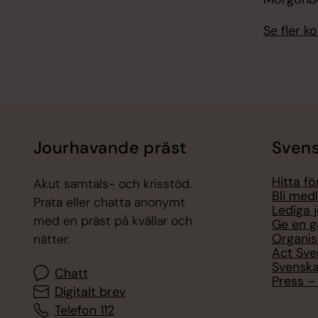
Se fler 
Jourhavande präst
Svens
Hitta f
Akut samtals- och krisstöd.
Bli med
Prata eller chatta anonymt
Lediga 
med en präst på kvällar och
Ge en g
Organis
nätter.
Act Sve
Svenska
Chatt
Press – 
Digitalt brev
Telefon 112