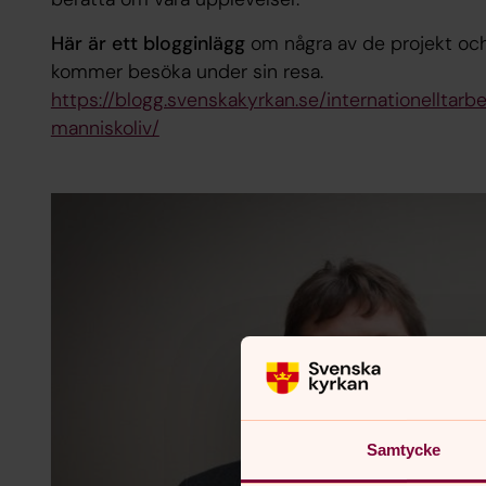
Här är ett blogginlägg
om några av de projekt och
kommer besöka under sin resa.
https://blogg.svenskakyrkan.se/internationelltarbe
manniskoliv/
Samtycke