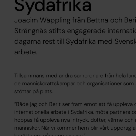
Sydafrika
Joacim Wäppling från Bettna och Beri
Strängnäs stifts engagerade internati
dagarna rest till Sydafrika med Svensk
arbete.
Tillsammans med andra samordnare från hela land
de människorättskämpar och organisationer som S
stöttar på plats.
”Både jag och Berit ser fram emot att få uppleva 
internationella arbete i Sydafrika, möta partners oc
hoppas få uppleva nya intryck, dofter, värme o
människor. När vi kommer hem blir vårt uppdrag att
berätta om våra upplevelser.”