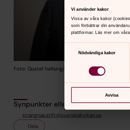
Vi använder kakor
Vissa av våra kakor (cookies
som förbättrar din användaru
plattformar. Läs mer om våra
Samtyckesval
Nödvändiga kakor
Foto: Gustaf hellsing/IKON
Avvisa
Synpunkter eller frågor på sidans i
strangnas.stift@svenskakyrkan.se
Dela