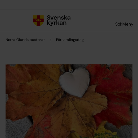
Till innehållet
Till undermeny
Sök
Meny
Norra Ölands pastorat
Församlingsdag