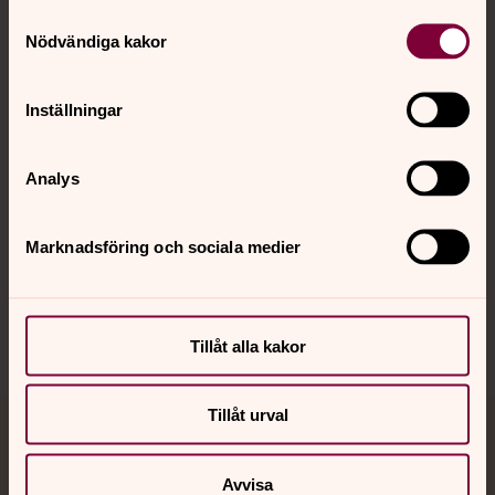
Samtyckesval
Kontakt
Nödvändiga kakor
Kalender
Inställningar
Analys
Hitta snabbt
Marknadsföring och sociala medier
Sociala kanaler
Tillåt alla kakor
Tillåt urval
Jourhavande präst
Avvisa