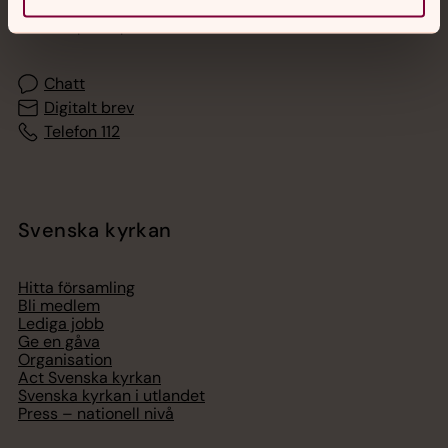
Akut samtals- och krisstöd. Prata eller chatta anonymt
med en präst på kvällar och nätter.
Chatt
Digitalt brev
Telefon 112
Svenska kyrkan
Hitta församling
Bli medlem
Lediga jobb
Ge en gåva
Organisation
Act Svenska kyrkan
Svenska kyrkan i utlandet
Press – nationell nivå