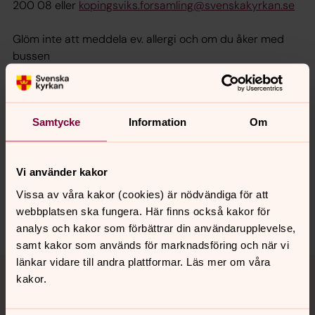
200 08 eller
kopingsviks.forsamling@svenskakyrkan.se
Glöm inte att meddela ev. allergi och om du åker med
bussen
Varmt välkommen!
Samtycke
Information
Om
Synpunkter eller frågor på sidans
innehåll?
Vi använder kakor
norra.oland.pastorat@svenskakyrkan.se
Vissa av våra kakor (cookies) är nödvändiga för att
webbplatsen ska fungera. Här finns också kakor för
Dela
analys och kakor som förbättrar din användarupplevelse,
samt kakor som används för marknadsföring och när vi
Tillbaka till toppen
Tillbaka till innehållet
länkar vidare till andra plattformar. Läs mer om våra
kakor.