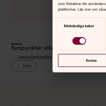
som förbättrar din användaru
plattformar. Läs mer om våra
Samtyckesval
Nödvändiga kakor
Synpunkter eller frågor på sidans i
norra.oland.pastorat@svenskakyrkan.se
Avvisa
Dela
Tillbaka till toppen
Tillbaka till innehållet