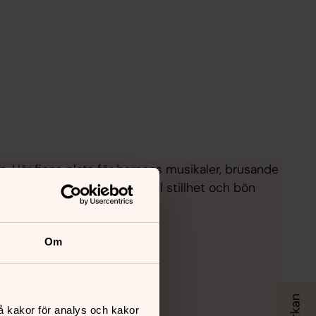
n. Här finns plats för barnens musikaler, brusande
er, men också möjlighet till stillhet och bön
Om
å kakor för analys och kakor