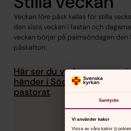
Stilla veckan
Veckan före påsk kallas för stilla veck
den sista veckan i fastan och dagarna 
veckan börjar på palmsöndagen den 9 a
påskafton.
Här ser du vad som
Gu
or
händer i Södra Ölands
pastorat
Samtycke
Vi använder kakor
Vissa av våra kakor (cookies