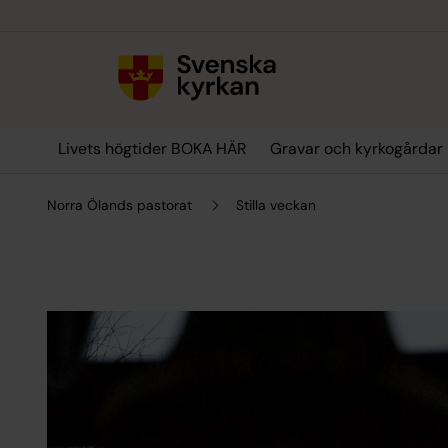
Till innehållet
Till undermeny
Livets högtider BOKA HÄR
Gravar och kyrkogårdar
Norra Ölands pastorat
Stilla veckan