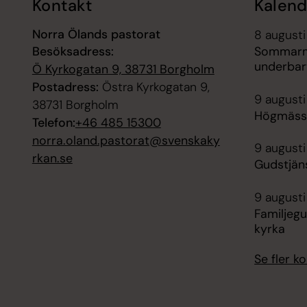
Kontakt
Kalend
Norra Ölands pastorat
8 augusti
Besöksadress:
Sommarmu
underbar
Ö Kyrkogatan 9, 38731 Borgholm
Postadress:
Östra Kyrkogatan 9,
9 augusti
38731 Borgholm
Högmässa
Telefon:
+46 485 15300
norra.oland.pastorat@svenskaky
9 augusti
rkan.se
Gudstjän
9 augusti
Familjegu
kyrka
Se fler 