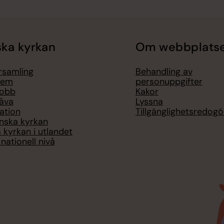
ka kyrkan
Om webbplats
örsamling
Behandling av
lem
personuppgifter
jobb
Kakor
åva
Lyssna
ation
Tillgänglighetsredogö
nska kyrkan
 kyrkan i utlandet
nationell nivå