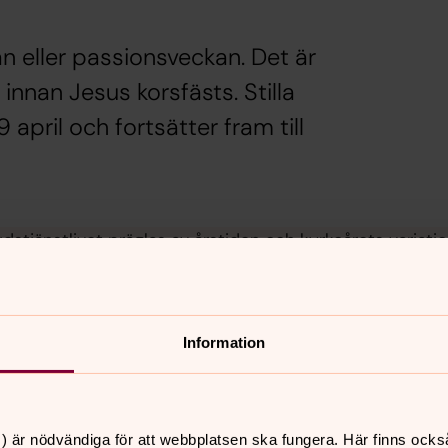
an eller passionsveckan. Det är
innan Jesus korsfästs. Stilla
pril och fortsätter fram till
dstjänstlivet präglas av årstiden och kyrkoårets variatio
gelmusik och mäktig psalmsång, körer och instrumentalist
Information
) är nödvändiga för att webbplatsen ska fungera. Här finns ocks