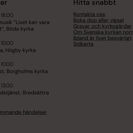
er
Hitta snabbt
Kontakta oss
 18.00
Boka dop eller vigsel
sik ”Livet kan vara
Gravar och kyrkogårdar
t”, Böda kyrka
Om Svenska kyrkan nor
Ibland är livet besvärligt
 10.00
Sidkarta
, Högby kyrka
 10.00
st, Borgholms kyrka
 13.00
dstjänst, Bredsättra
kommande händelser