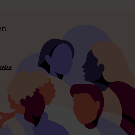
en
relse