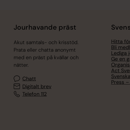
Jourhavande präst
Svens
Hitta f
Akut samtals- och krisstöd.
Bli med
Prata eller chatta anonymt
Lediga 
med en präst på kvällar och
Ge en g
Organis
nätter.
Act Sve
Svenska
Chatt
Press – 
Digitalt brev
Telefon 112