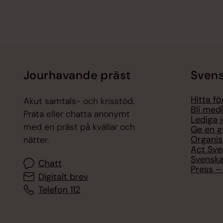
Jourhavande präst
Svens
Hitta f
Akut samtals- och krisstöd.
Bli med
Prata eller chatta anonymt
Lediga 
med en präst på kvällar och
Ge en g
Organis
nätter.
Act Sve
Svenska
Chatt
Press – 
Digitalt brev
Telefon 112