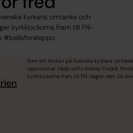
ör fred
 Svenska kyrkans omtanke och
ger kyrkklockorna fram till FN-
o #bellsforaleppo
Som ett tecken på Svenska kyrkans omtanke
uppmuntrar Växjö stifts biskop Fredrik Modéus
kyrkklockorna fram till FN-dagen den 24 okt
yrien