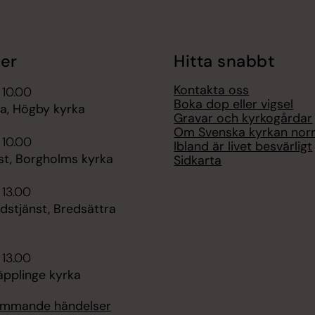
er
Hitta snabbt
Kontakta oss
 10.00
Boka dop eller vigsel
, Högby kyrka
Gravar och kyrkogårdar
Om Svenska kyrkan nor
 10.00
Ibland är livet besvärligt
st, Borgholms kyrka
Sidkarta
 13.00
dstjänst, Bredsättra
 13.00
äpplinge kyrka
kommande händelser