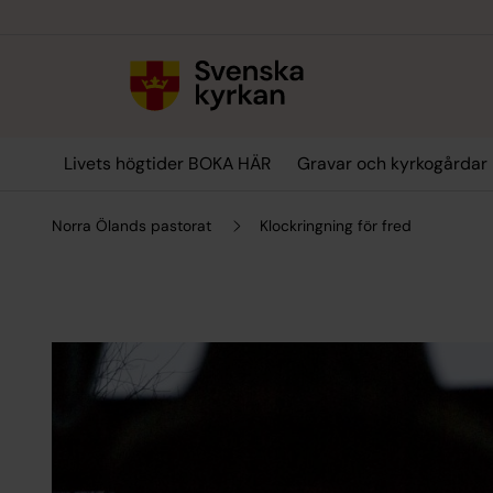
Till innehållet
Till undermeny
Livets högtider BOKA HÄR
Gravar och kyrkogårdar
Norra Ölands pastorat
Klockringning för fred