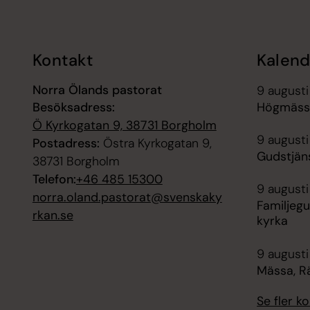
Kontakt
Kalend
Norra Ölands pastorat
9 augusti
Besöksadress:
Högmässa
Ö Kyrkogatan 9, 38731 Borgholm
9 augusti
Postadress:
Östra Kyrkogatan 9,
Gudstjän
38731 Borgholm
Telefon:
+46 485 15300
9 augusti
norra.oland.pastorat@svenskaky
Familjegu
rkan.se
kyrka
9 augusti
Mässa, R
Se fler 