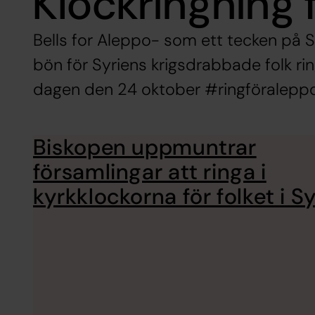
Klockringning f
Bells for Aleppo- som ett tecken på
bön för Syriens krigsdrabbade folk rin
dagen den 24 oktober #ringföralepp
Biskopen uppmuntrar
församlingar att ringa i
kyrkklockorna för folket i S