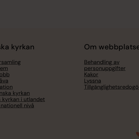
ka kyrkan
Om webbplats
örsamling
Behandling av
lem
personuppgifter
jobb
Kakor
åva
Lyssna
ation
Tillgänglighetsredogö
nska kyrkan
 kyrkan i utlandet
nationell nivå