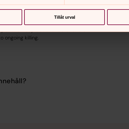
Tillåt urval
ay until UN day Oct 24th 2016 for the
 ongoing killing.
nnehåll?