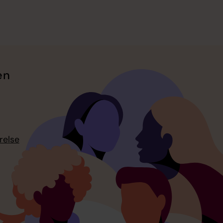
en
relse