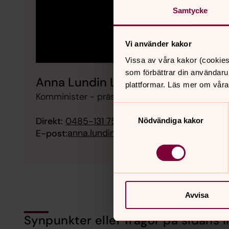
Samtycke
Vi använder kakor
Vissa av våra kakor (cookies
som förbättrar din användaru
Anna Lundin Leander
plattformar. Läs mer om våra
Komminister - präst, Norra Ölands pastorat
Samtyckesval
Direkt:
0485-131 75
SMS:
073-716 20 85
Nödvändiga kakor
anna.lundin-leander@svenskakyrkan.
E-post:
Avvisa
Synpunkter eller frågor på sidans i