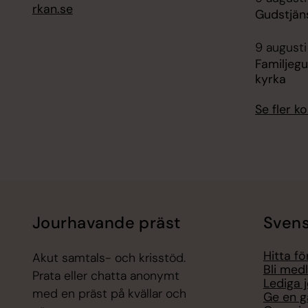
rkan.se
Gudstjän
9 augusti
Familjegu
kyrka
Se fler 
Jourhavande präst
Svens
Hitta f
Akut samtals- och krisstöd.
Bli med
Prata eller chatta anonymt
Lediga 
med en präst på kvällar och
Ge en g