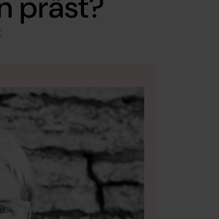
n präst?
: