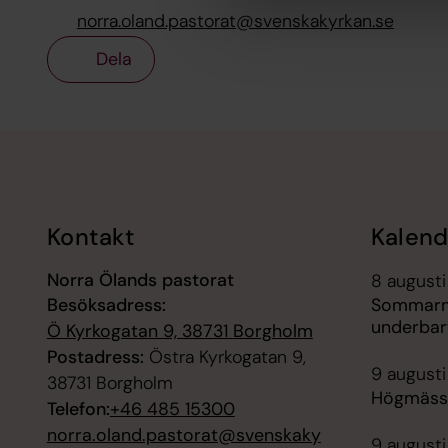
norra.oland.pastorat@svenskakyrkan.se
Dela
Tillbaka till toppen
Tillbaka till innehållet
Kontakt
Kalend
Norra Ölands pastorat
8 augusti
Besöksadress:
Sommarmu
underbar
Ö Kyrkogatan 9, 38731 Borgholm
Postadress:
Östra Kyrkogatan 9,
9 augusti
38731 Borgholm
Högmässa
Telefon:
+46 485 15300
norra.oland.pastorat@svenskaky
9 augusti