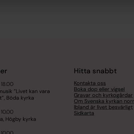
er
Hitta snabbt
Kontakta oss
 18.00
Boka dop eller vigsel
sik ”Livet kan vara
Gravar och kyrkogårdar
t”, Böda kyrka
Om Svenska kyrkan nor
Ibland är livet besvärligt
 10.00
Sidkarta
, Högby kyrka
 10.00