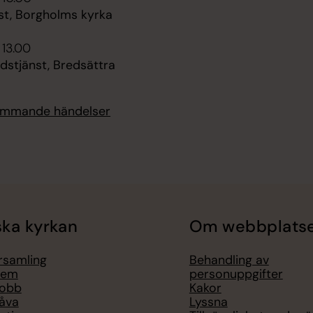
st, Borgholms kyrka
 13.00
dstjänst, Bredsättra
kommande händelser
ka kyrkan
Om webbplats
örsamling
Behandling av
lem
personuppgifter
jobb
Kakor
åva
Lyssna