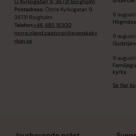
underbar
Ö Kyrkogatan 9, 38731 Borgholm
Postadress:
Östra Kyrkogatan 9,
9 augusti
38731 Borgholm
Högmässa
Telefon:
+46 485 15300
norra.oland.pastorat@svenskaky
9 augusti
rkan.se
Gudstjän
9 augusti
Familjegu
kyrka
Se fler 
Jourhavande präst
Svens