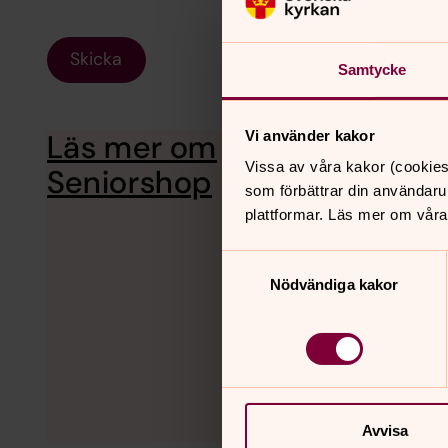
Skicka
Samtycke
Läs mer om
Vi använder kakor
Seniorshop är den unika b
försäljning. ​ Vi rullar in 
Vissa av våra kakor (cookies
Seniorshop
som förbättrar din användaru
plattformar. Läs mer om våra
Samtyckesval
Nödvändiga kakor
Avvisa