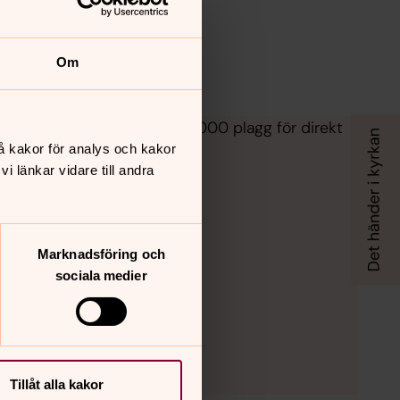
Om
n komplett butik med över 1.000 plagg för direkt
över 20 löpmeter kläder.
å kakor för analys och kakor
 länkar vidare till andra
Marknadsföring och
sociala medier
Tillåt alla kakor