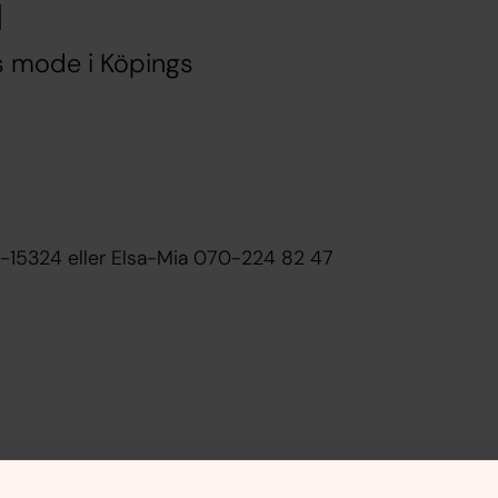
G
s mode i Köpings
5-15324 eller Elsa-Mia 070-224 82 47