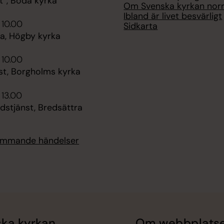
t”, Böda kyrka
Om Svenska kyrkan nor
Ibland är livet besvärligt
 10.00
Sidkarta
, Högby kyrka
 10.00
st, Borgholms kyrka
 13.00
dstjänst, Bredsättra
kommande händelser
ka kyrkan
Om webbplats