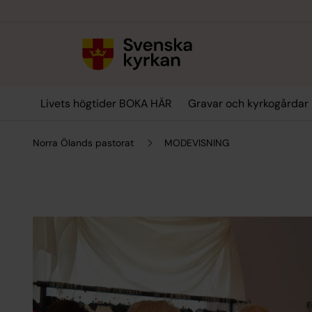
Till innehållet
Till undermeny
Livets högtider BOKA HÄR
Gravar och kyrkogårdar
Norra Ölands pastorat
MODEVISNING