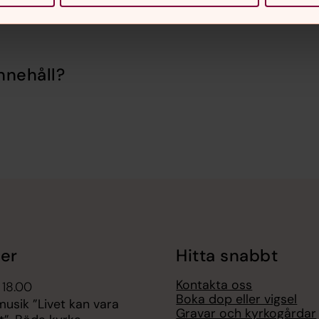
nnehåll?
er
Hitta snabbt
Kontakta oss
 18.00
Boka dop eller vigsel
sik ”Livet kan vara
Gravar och kyrkogårdar