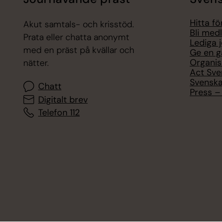
Hitta f
Akut samtals- och krisstöd.
Bli med
Prata eller chatta anonymt
Lediga 
med en präst på kvällar och
Ge en g
Organis
nätter.
Act Sve
Svenska
Chatt
Press – 
Digitalt brev
Telefon 112