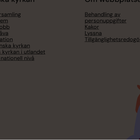
örsamling
Behandling av
lem
personuppgifter
jobb
Kakor
åva
Lyssna
ation
Tillgänglighetsredogö
nska kyrkan
 kyrkan i utlandet
nationell nivå