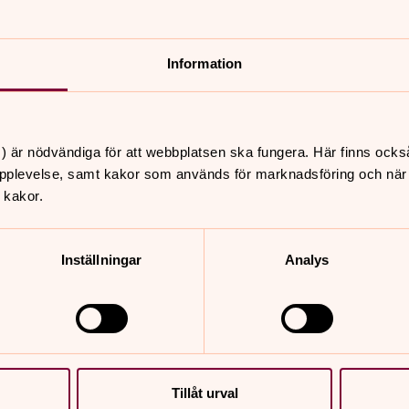
Information
utiken som kommer till kunden. I våra skåpbilar har vi e
6 stora klädställningar i er lokal och det blir en butik med 
) är nödvändiga för att webbplatsen ska fungera. Här finns ocks
pplevelse, samt kakor som används för marknadsföring och när vi
 kakor.
Inställningar
Analys
Tillåt urval