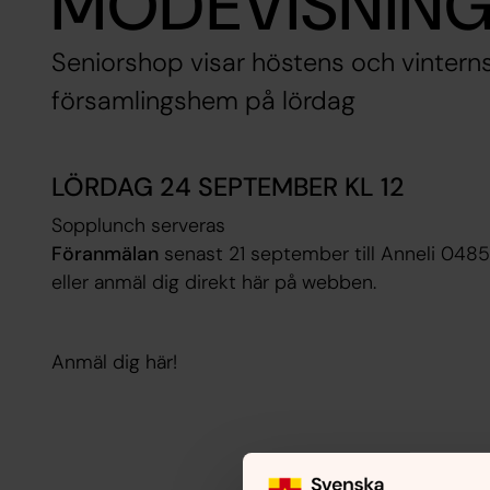
MODEVISNIN
Seniorshop visar höstens och vintern
församlingshem på lördag
LÖRDAG 24 SEPTEMBER KL 12
Sopplunch serveras
Föranmälan
senast 21 september till Anneli 048
eller anmäl dig direkt här på webben.
Anmäl dig här!