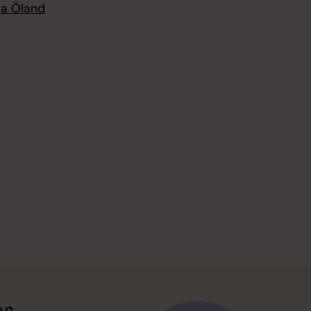
ra Öland
en