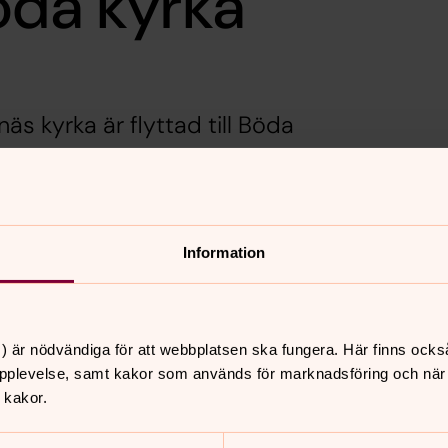
öda kyrka
äs kyrka är flyttad till Böda
Information
) är nödvändiga för att webbplatsen ska fungera. Här finns ocks
pplevelse, samt kakor som används för marknadsföring och när vi
 kakor.
nnehåll?