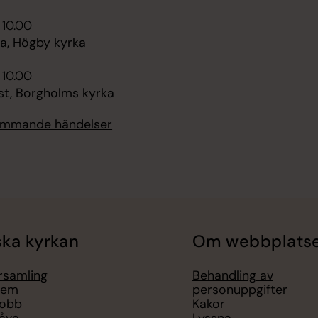
 10.00
, Högby kyrka
 10.00
st, Borgholms kyrka
kommande händelser
ka kyrkan
Om webbplats
örsamling
Behandling av
lem
personuppgifter
jobb
Kakor