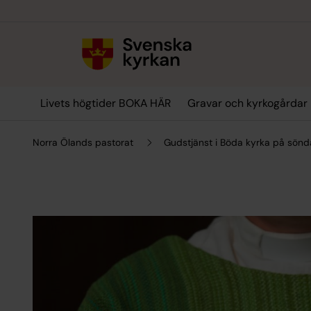
Till innehållet
Till undermeny
Livets högtider BOKA HÄR
Gravar och kyrkogårdar
Norra Ölands pastorat
Gudstjänst i Böda kyrka på sön