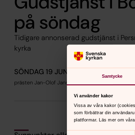
Gudstjänst i B
på söndag
Tidigare annonserad gudstjänst i Persn
kyrka
SÖNDAG 19 JUNI KL 12
Samtycke
prästen Jan-Olof Jansson
Vi använder kakor
Vissa av våra kakor (cookies
som förbättrar din användaru
plattformar. Läs mer om våra
Synpunkter eller frågor på sidans i
Samtyckesval