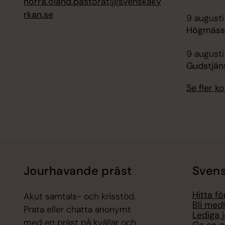
norra.oland.pastorat@svenskaky
rkan.se
9 augusti
Högmässa
9 augusti
Gudstjän
Se fler 
Jourhavande präst
Svens
Hitta f
Akut samtals- och krisstöd.
Bli med
Prata eller chatta anonymt
Lediga 
med en präst på kvällar och