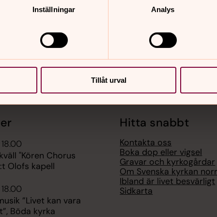
Inställningar
Analys
Tillåt urval
er
Hitta snabbt
Kontakta oss
 18.00
Boka dop eller vigsel
kväll "Kören Chorus
Gravar och kyrkogårdar
:t Olofs kapell
Om Svenska kyrkan nor
Ibland är livet besvärligt
 18.00
Sidkarta
sik ”Livet kan vara
t”, Böda kyrka