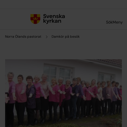
Till innehållet
Till undermeny
Sök
Meny
Norra Ölands pastorat
Damkör på besök