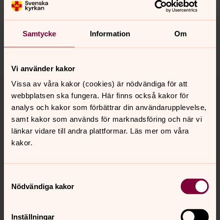
Synpunkter eller frågor på sidans
innehåll?
norra.oland.pastorat@svenskakyrkan.se
Samtycke
Information
Om
Dela
Vi använder kakor
Tillbaka till toppen
Tillbaka till innehållet
Vissa av våra kakor (cookies) är nödvändiga för att
webbplatsen ska fungera. Här finns också kakor för
analys och kakor som förbättrar din användarupplevelse,
samt kakor som används för marknadsföring och när vi
Kontakt
länkar vidare till andra plattformar. Läs mer om våra
kakor.
Kalender
Samtyckesval
Nödvändiga kakor
Hitta snabbt
Inställningar