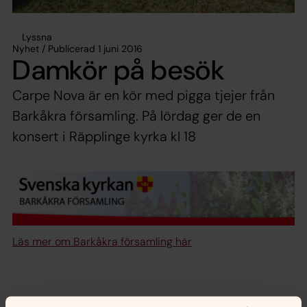
Lyssna
Nyhet / Publicerad 1 juni 2016
Damkör på besök
Carpe Nova är en kör med pigga tjejer från
Barkåkra församling. På lördag ger de en
konsert i Räpplinge kyrka kl 18
Läs mer om Barkåkra församling här