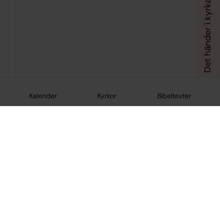
Kalender
Kyrkor
Bibeltexter