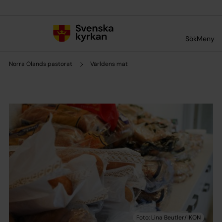
Till innehållet
Till undermeny
Sök
Meny
Norra Ölands pastorat
Världens mat