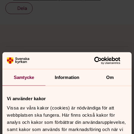
Dela
Tillbaka till toppen
Tillbaka till innehållet
Kontakt
Samtycke
Information
Om
Kalender
Vi använder kakor
Hitta snabbt
Vissa av våra kakor (cookies) är nödvändiga för att
webbplatsen ska fungera. Här finns också kakor för
analys och kakor som förbättrar din användarupplevelse,
Sociala kanaler
samt kakor som används för marknadsföring och när vi