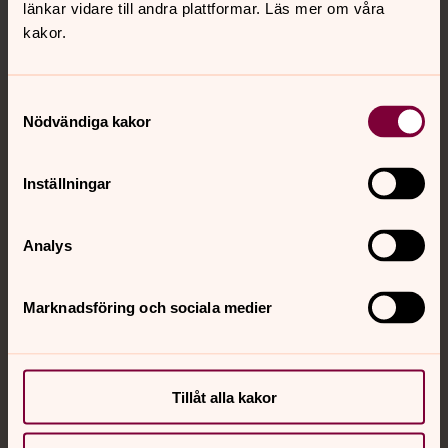
länkar vidare till andra plattformar. Läs mer om våra
kakor.
Samtyckesval
Nödvändiga kakor
Jourhavande präst
Akut samtals- och krisstöd. Prata eller chatta anonymt
Inställningar
med en präst på kvällar och nätter.
Analys
Chatt
Digitalt brev
Telefon 112
Marknadsföring och sociala medier
Svenska kyrkan
Tillåt alla kakor