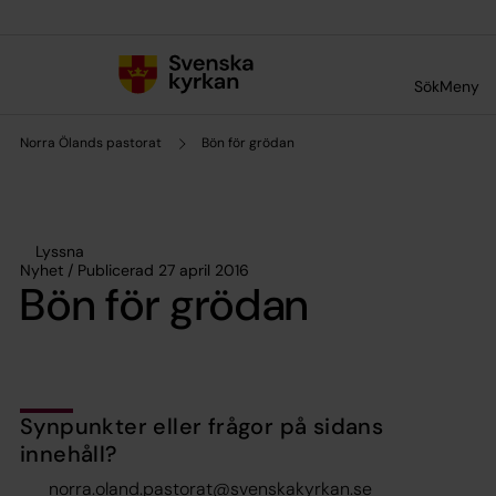
Till innehållet
Till undermeny
Sök
Meny
Norra Ölands pastorat
Bön för grödan
Lyssna
Nyhet / Publicerad 27 april 2016
Bön för grödan
Synpunkter eller frågor på sidans
innehåll?
norra.oland.pastorat@svenskakyrkan.se