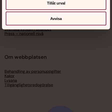
Hitta församling
Tillåt urval
Bli medlem
Lediga jobb
Ge en gåva
Avvisa
Organisation
Act Svenska kyrkan
Svenska kyrkan i utlandet
Press – nationell nivå
Om webbplatsen
Behandling av personuppgifter
Kakor
Lyssna
Tillgänglighetsredogörelse