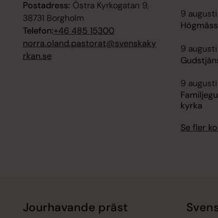
Postadress:
Östra Kyrkogatan 9,
9 augusti
38731 Borgholm
Högmässa
Telefon:
+46 485 15300
norra.oland.pastorat@svenskaky
9 augusti
rkan.se
Gudstjän
9 augusti
Familjegu
kyrka
Se fler 
Jourhavande präst
Svens