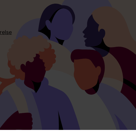
relse