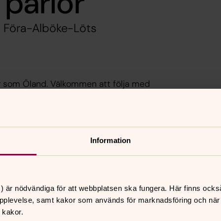
 pärlor
h Föra-Alböke-Löts
r som Öland. Välkommen att följa med
ap.
Information
) är nödvändiga för att webbplatsen ska fungera. Här finns ocks
pplevelse, samt kakor som används för marknadsföring och när vi
 kakor.