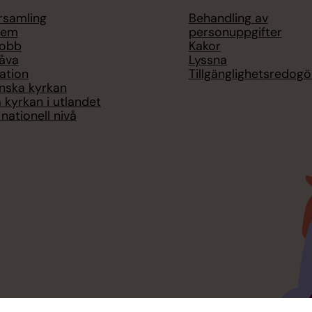
örsamling
Behandling av
lem
personuppgifter
jobb
Kakor
åva
Lyssna
ation
Tillgänglighetsredogö
nska kyrkan
 kyrkan i utlandet
nationell nivå