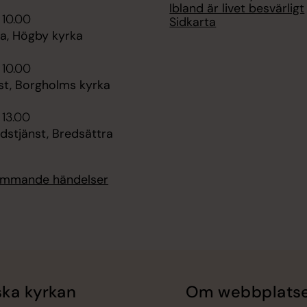
Ibland är livet besvärligt
 10.00
Sidkarta
, Högby kyrka
 10.00
st, Borgholms kyrka
 13.00
dstjänst, Bredsättra
kommande händelser
ka kyrkan
Om webbplats