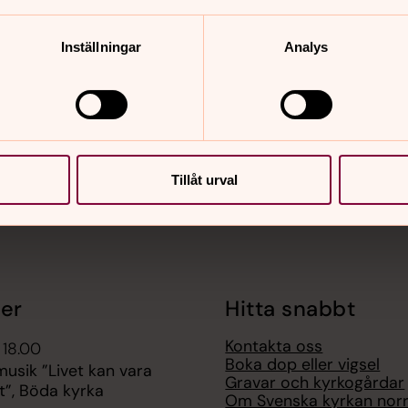
Inställningar
Analys
nnehåll?
Tillåt urval
er
Hitta snabbt
Kontakta oss
 18.00
Boka dop eller vigsel
sik ”Livet kan vara
Gravar och kyrkogårdar
t”, Böda kyrka
Om Svenska kyrkan nor