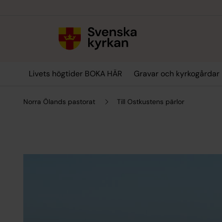
Till innehållet
Till undermeny
Livets högtider BOKA HÄR
Gravar och kyrkogårdar
Norra Ölands pastorat
Till Ostkustens pärlor