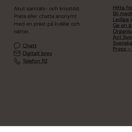
Hitta f
Akut samtals- och krisstöd.
Bli med
Prata eller chatta anonymt
Lediga 
med en präst på kvällar och
Ge en g
Organis
nätter.
Act Sve
Svenska
Chatt
Press – 
Digitalt brev
Telefon 112