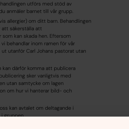
 Behandlingen utförs med stöd av
du anmäler barnet till vår grupp.
is allergier) om ditt barn. Behandlingen
att säkerställa att
ler som kan skada hen. Eftersom
 vi behandlar inom ramen för vår
 ut utanför Carl Johans pastorat utan
ch kan därför komma att publicera
publicering sker vanligtvis med
även utan samtycke om lagen
tion om hur vi hanterar bild- och
 oss kan avtalet om deltagande i
 i gruppen.
er till eller upprättas hos oss.