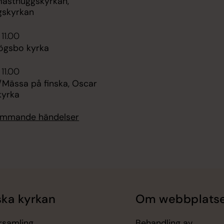
Masthuggskyrkan,
gskyrkan
 11.00
ögsbo kyrka
 11.00
Mässa på finska, Oscar
kyrka
kommande händelser
ka kyrkan
Om webbplats
örsamling
Behandling av