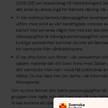
(2015:218) om statsbidrag till folkbildningen).
det avtal du anses ingå för barnets räkning när 
Vi kan behöva hantera hälsouppgifter (exempelv
utförs med stöd av vårt berättigade intresse av 
barnet inte serveras något hen inte kan äta el
hälsouppgifter är känsliga personuppgifter som
kyrkliga verksamhet kommer de inte att lämnas
ett samtycke från vårdnadshavare.
Vi tar ofta foton och filmer i vår verksamhet o
sådant material där ditt barn finns med. Sådan 
ditt samtycke men kan i vissa fall publiceras 
tillåter. Du kan läsa mer om detta i vår informa
filmmaterial.
Om du inte lämnar ditt barns personuppgifter till
gruppen inte ingås och ditt barn kan då inte delta
Vi kan komma att diarieföra handlingar som inkomm