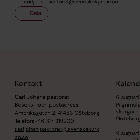
carljohan.pastorat@svenskakyrkan.se
Dela
Tillbaka till toppen
Tillbaka till innehållet
Kontakt
Kalend
Carl Johans pastorat
6 augusti
Besöks- och postadress:
Pilgrimsf
skärgård,
Amerikagatan 2, 41463 Göteborg
Götebor
Telefon:
+46 317 319200
carljohan.pastorat@svenskakyrk
9 augusti
an.se