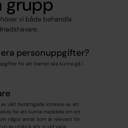
n grupp
ehöver vi både behandla
dnadshavare.
i era personuppgifter?
gifter för att barnet ska kunna gå i
are
v vårt berättigade intresse av att
elvis för att kunna meddela om ett
ig om något annat som är relevant för
yp av utskick gör vi vid varje