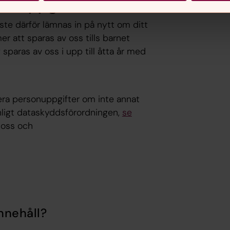
sonuppgifterna?
ste därför lämnas in på nytt om ditt
er att sparas av oss tills barnet
sparas av oss i upp till åtta år med
 era personuppgifter om inte annat
nligt dataskyddsförordningen,
se
l oss och
nnehåll?