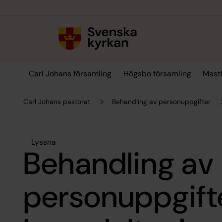
Till innehållet
Till undermeny
Carl Johans församling
Högsbo församling
Mast
Carl Johans pastorat
Behandling av personuppgifter
Lyssna
Behandling av
personuppgifte