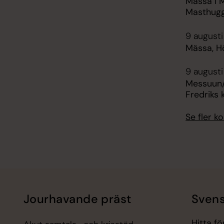
Mässa i 
Masthug
9 augusti
Mässa, H
9 augusti
Messuun/
Fredriks 
Se fler 
Jourhavande präst
Svens
Hitta f