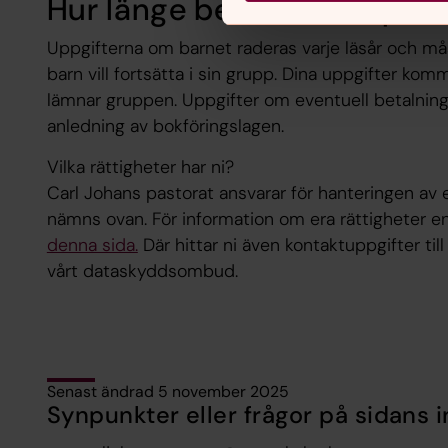
Hur länge behandlar vi per
Uppgifterna om barnet raderas varje läsår och må
barn vill fortsätta i sin grupp. Dina uppgifter komm
lämnar gruppen. Uppgifter om eventuell betalning 
anledning av bokföringslagen.
Vilka rättigheter har ni?
Carl Johans pastorat ansvarar för hanteringen av
nämns ovan. För information om era rättigheter e
denna sida.
Där hittar ni även kontaktuppgifter til
vårt dataskyddsombud.
Senast ändrad 5 november 2025
Synpunkter eller frågor på sidans i