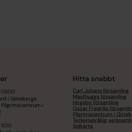
er
Hitta snabbt
Carl Johans församling
 09.00
Masthuggs församling
ärd i Göteborgs
Högsbo församling
 Pilgrimscentrum i
Oscar Fredriks församli
g
Pilgrimscentrum i Göte
Teckenspråkig verksamh
 11.00
Sidkarta