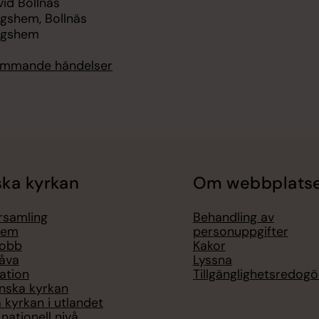
vid Bollnäs
ngshem, Bollnäs
ngshem
kommande händelser
ka kyrkan
Om webbplats
örsamling
Behandling av
lem
personuppgifter
jobb
Kakor
åva
Lyssna
ation
Tillgänglighetsredogö
nska kyrkan
 kyrkan i utlandet
nationell nivå