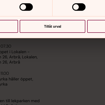
er
Hitta snabbt
Sidkarta
n till lekparken med
vid Bollnäs
Tillåt urval
ngshem, Bollnäs
ngshem
 07.30
pet i Lokalen -
 26, Arbrå, Lokalen,
n 26, Arbrå
11.00
yrka håller öppet,
yrka
n till lekparken med