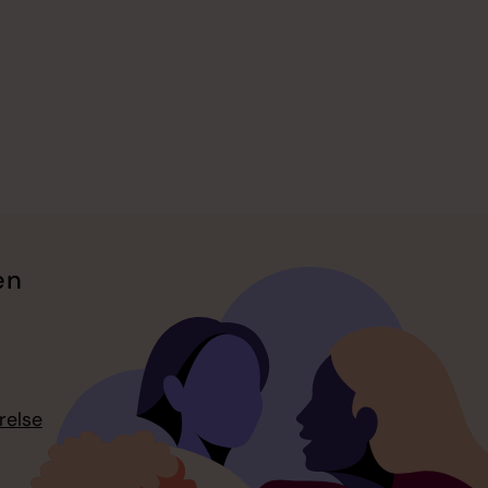
en
relse