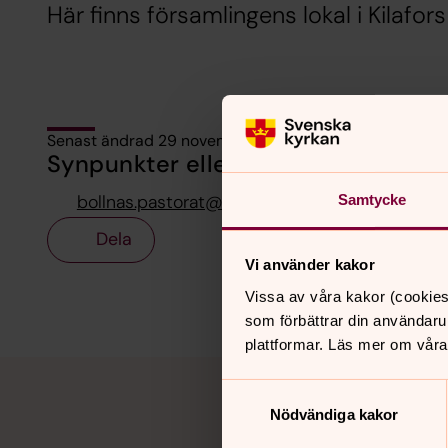
Här finns församlingens lokal i Kilafors
Senast ändrad 29 november 2017
Synpunkter eller frågor på sidans i
bollnas.pastorat@svenskakyrkan.se
Samtycke
Dela
Vi använder kakor
Vissa av våra kakor (cookies
som förbättrar din användaru
plattformar. Läs mer om våra
Tillbaka till toppen
Tillbaka till innehållet
Samtyckesval
Nödvändiga kakor