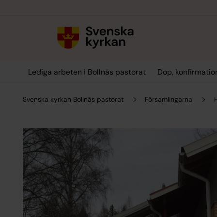
Till innehållet
Till undermeny
Lediga arbeten i Bollnäs pastorat
Dop, konfirmation
Svenska kyrkan Bollnäs pastorat
Församlingarna