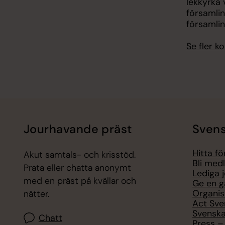
lekkyrka 
församli
församli
Se fler 
Jourhavande präst
Svens
Hitta f
Akut samtals- och krisstöd.
Bli med
Prata eller chatta anonymt
Lediga 
med en präst på kvällar och
Ge en g
Organis
nätter.
Act Sve
Svenska
Chatt
Press – 