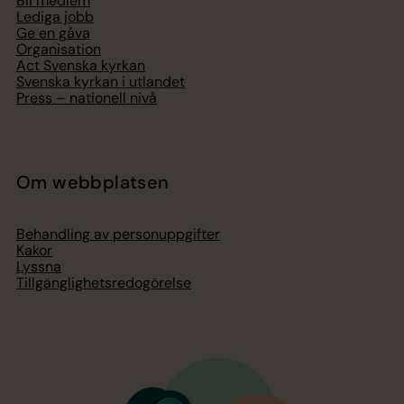
Bli medlem
Lediga jobb
Ge en gåva
Organisation
Act Svenska kyrkan
Svenska kyrkan i utlandet
Press – nationell nivå
Om webbplatsen
Behandling av personuppgifter
Kakor
Lyssna
Tillgänglighetsredogörelse