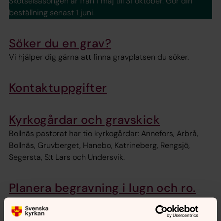
Skötselsäsongen är från 1 maj till 31 oktober. Gör din
beställning senast 1 juni.
Söker du en grav?
Vi hjälper dig gärna att finna gravplatsen du söker.
Kontaktuppgifter
Kyrkogårdar och gravskick
Bollnäs pastorat har tio kyrkogårdar: Annefors, Arbrå,
Bollnäs, Gruvberget, Hanebo, Katrineberg, Rengsjö,
Segersta, S:t Lars och Undersvik.
Planera begravning i lugn och ro.
Här kan du läsa om kremering, begravningslagen,
begravningsavgiften, begravningsombud, medling och