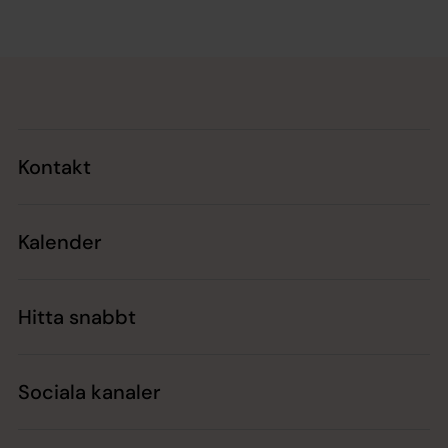
Tillbaka till toppen
Tillbaka till innehållet
Kontakt
Kalender
Hitta snabbt
Sociala kanaler