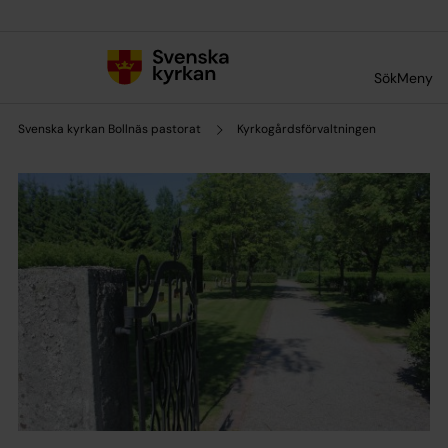
Till innehållet
Till undermeny
Sök
Meny
Svenska kyrkan Bollnäs pastorat
Kyrkogårdsförvaltningen