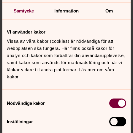
om hur en begravning kan gå till.
Samtycke
Information
Om
Gravplatsbestämmelser
Varje kyrkogård är uppdelad i kvarter och det kan finnas
Vi använder kakor
särskilda villkor för ett särskilt kvarter.
Vissa av våra kakor (cookies) är nödvändiga för att
webbplatsen ska fungera. Här finns också kakor för
S:t Lars krematorium/kapell
analys och kakor som förbättrar din användarupplevelse,
samt kakor som används för marknadsföring och när vi
länkar vidare till andra plattformar. Läs mer om våra
Arbetet på kyrkogården!
kakor.
Vi har planterat Penséer efter beställning,
sommarblommor blir planterade veckan innan
midsommar. Vi har även sviter från Stormen Johannes
Samtyckesval
som drog förbi i december, skogar och kyrkogårdar har
Nödvändiga kakor
påverkats av dess följder. Besökare uppmanas därför
att iaktta stor försiktighet då omfattande röjningsarbete
Inställningar
pågår både på kyrkogårdarna och i angränsande
skogsområden. Riskträd avlägsnas kontinuerligt för att