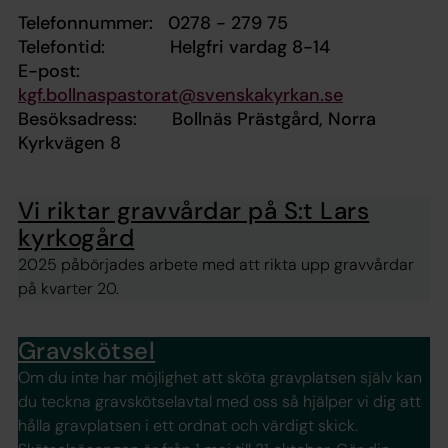
Telefonnummer:
0278 - 279 75
Telefontid:
Helgfri vardag 8-14
E-post:
kgf.bollnaspastorat@svenskakyrkan.se
Besöksadress:
Bollnäs Prästgård, Norra
Kyrkvägen 8
Vi riktar gravvårdar på S:t Lars
kyrkogård
2025 påbörjades arbete med att rikta upp gravvårdar
på kvarter 20.
Gravskötsel
Om du inte har möjlighet att sköta gravplatsen själv kan
du teckna gravskötselavtal med oss så hjälper vi dig att
hålla gravplatsen i ett ordnat och värdigt skick.