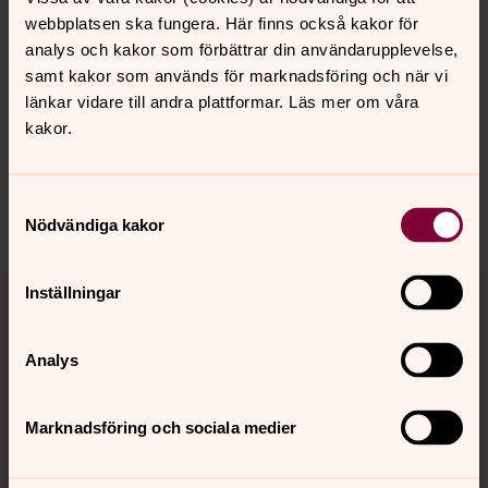
webbplatsen ska fungera. Här finns också kakor för
analys och kakor som förbättrar din användarupplevelse,
Hitta snabbt
samt kakor som används för marknadsföring och när vi
länkar vidare till andra plattformar. Läs mer om våra
kakor.
Sociala kanaler
Samtyckesval
Nödvändiga kakor
Inställningar
Jourhavande präst
Analys
Akut samtals- och krisstöd. Prata eller chatta anonymt
med en präst på kvällar och nätter.
Marknadsföring och sociala medier
Chatt
Digitalt brev