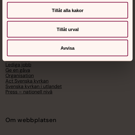
Telefon 112
Tillåt alla kakor
Tillåt urval
Svenska kyrkan
Avvisa
Hitta församling
Bli medlem
Lediga jobb
Ge en gåva
Organisation
Act Svenska kyrkan
Svenska kyrkan i utlandet
Press – nationell nivå
Om webbplatsen