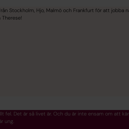
ån Stockholm, Hjo, Malmö och Frankfurt för att jobba n
h Therese!
s allt fel. Det är så livet är. Och du är inte ensam om at
är ung.