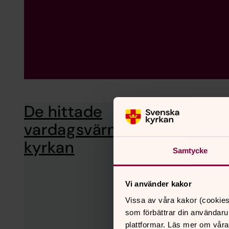
De hittade
I ett främmande l
och tillit. Möt mu
vardagsvärmen i
håll.
kyrkan
Samtycke
Vi använder kakor
Vissa av våra kakor (cookies
som förbättrar din användaru
plattformar. Läs mer om våra