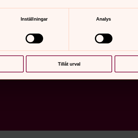
Inställningar
Analys
för församlingen på fyra onsdagar i sommar!
Tillåt urval