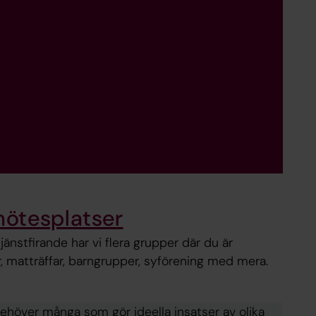
ötesplatser
änstfirande har vi flera grupper där du är
, matträffar, barngrupper, syförening med mera.
höver många som gör ideella insatser av olika