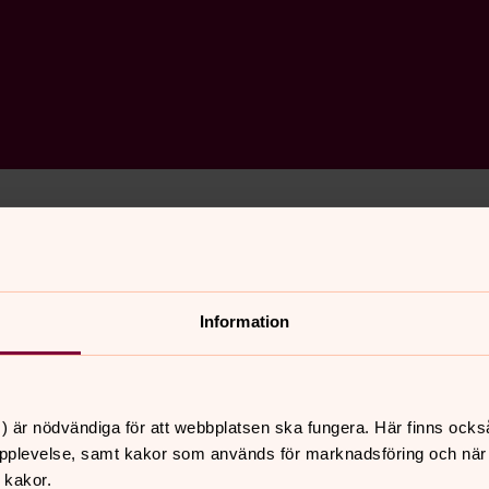
and kan Svenska kyrkan bli en trygg punkt för en vilsen
sikalartisten Richard som hittat en annan vardag och 9
Information
) är nödvändiga för att webbplatsen ska fungera. Här finns ocks
pplevelse, samt kakor som används för marknadsföring och när vi
 kakor.