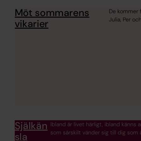
Möt sommarens
De kommer fr
Julia, Per oc
vikarier
Själkän
Ibland är livet härligt, ibland känn
som särskilt vänder sig till dig som 
sla