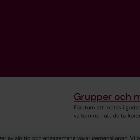
Grupper och m
Förutom att mötas i gudstj
välkommen att delta: körer
ger av sin tid och engagemang växer gemenskapen. Vi be