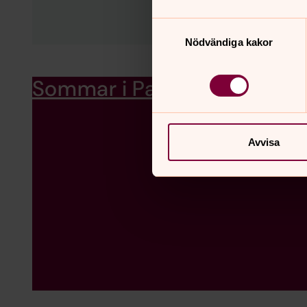
Samtyckesval
Nödvändiga kakor
Sommar i Parken
Sommaraktiviteter 
Avvisa