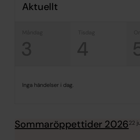
Aktuellt
måndag
tisdag
3
4
Inga händelser i dag.
Sommaröppettider 2026
22 j