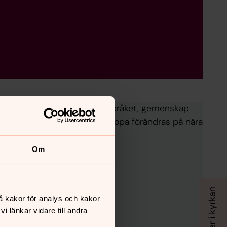
 svensk. Där finns det egna språket, gemenskap
0-åriga Ann-Hild som sett Europa förändras på nära
Om
å kakor för analys och kakor
 länkar vidare till andra