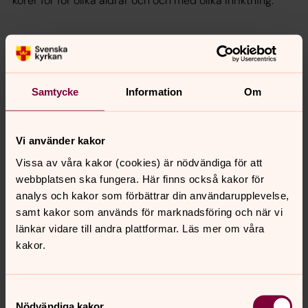
körer för för olika åldrar och och med olika inriktning.
Kyrkogårdsförvaltningen i Bärke
pastorat
Samtycke
Information
Om
Vi använder kakor
Vissa av våra kakor (cookies) är nödvändiga för att
webbplatsen ska fungera. Här finns också kakor för
analys och kakor som förbättrar din användarupplevelse,
samt kakor som används för marknadsföring och när vi
länkar vidare till andra plattformar. Läs mer om våra
kakor.
Samtyckesval
Nödvändiga kakor