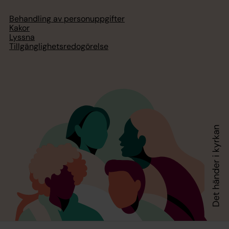
Behandling av personuppgifter
Kakor
Lyssna
Tillgänglighetsredogörelse