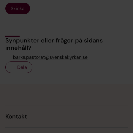
Skicka
Synpunkter eller frågor på sidans
innehåll?
barke.pastorat@svenskakyrkan.se
Dela
Tillbaka till toppen
Tillbaka till innehållet
Kontakt