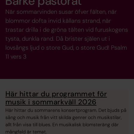
Bärke pastorat
När sommarvinden susar öfver fälten, när
blommor dofta invid källans strand, när
trastar drilla i de gröna tälten vid furuskogens
tysta, dunkla rand. Då brister själen ut i
lovsångs ljud o store Gud, o store Gud! Psalm
11 vers 3
Här hittar du programmet för
musik i sommarkväll 2026
Här hittar du sommarens konsertprogram. Det bjuds på
sång och musik från vitt skilda genrer och musikstilar,
allt från visa till blues. En musikalisk blomsteräng där
mångfald är temat.