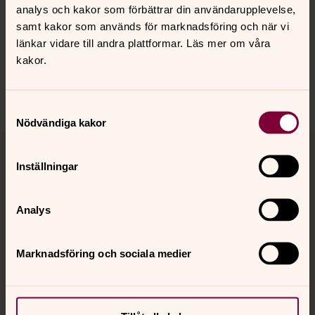
Synpunkter eller frågor på sidans
analys och kakor som förbättrar din användarupplevelse,
innehåll?
samt kakor som används för marknadsföring och när vi
länkar vidare till andra plattformar. Läs mer om våra
backa.pastorat@svenskakyrkan.se
kakor.
Dela
Samtyckesval
Nödvändiga kakor
Tillbaka till toppen
Tillbaka till innehållet
Inställningar
Kontakt
Analys
Marknadsföring och sociala medier
Kalender