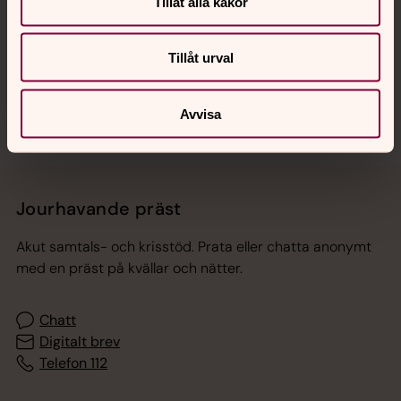
Hitta snabbt
Tillåt alla kakor
Tillåt urval
Sociala kanaler
Avvisa
Jourhavande präst
Akut samtals- och krisstöd. Prata eller chatta anonymt
med en präst på kvällar och nätter.
Chatt
Digitalt brev
Telefon 112