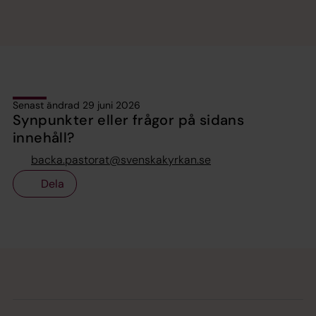
Senast ändrad 29 juni 2026
Synpunkter eller frågor på sidans
innehåll?
backa.pastorat@svenskakyrkan.se
Dela
Tillbaka till toppen
Tillbaka till innehållet