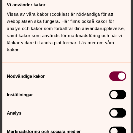
Vi använder kakor
Vissa av våra kakor (cookies) är nödvändiga för att
webbplatsen ska fungera. Här finns också kakor för
analys och kakor som förbättrar din användarupplevelse,
samt kakor som används för marknadsföring och när vi
länkar vidare till andra plattformar. Läs mer om våra
kakor.
Lokaler för minnesstund
Samtyckesval
På denna sida kan du läsa mer om våra
Nödvändiga kakor
lokaler. Hur många som får vistas i
lokalerna samtidigt samt lokalhyra.
Inställningar
Se lokaler
Analys
Marknadsföring och sociala medier