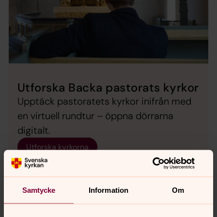
Utforska Backa pastorats kyrkor
Upptäck pastoratets kyrkor inifrån med
en virtuell rundtur – öppna dörrarna
digitalt.
Utforska kyrkorna
Samtycke
Information
Om