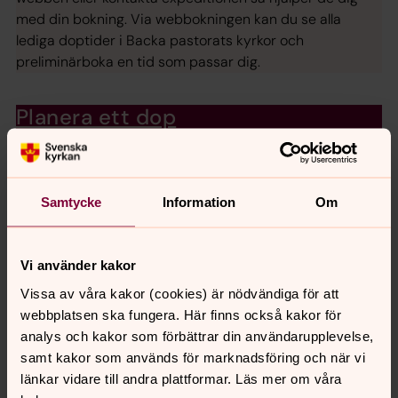
med din bokning. Via webbokningen kan du se alla
lediga doptider i Backa pastorats kyrkor och
preliminärboka en tid som passar dig.
Planera ett dop
En del väljer ett dop med många gäster och en stor fest
efteråt. Andra väljer det enkla dopet. Vilket du än väljer
är dopet lika storslaget. På denna sida kan du läsa mer
Samtycke
Information
Om
om dopet och ta del av information som kan underlätta
planeringen.
Vi använder kakor
Utforska kyrkorna i Backa pastorat
Vissa av våra kakor (cookies) är nödvändiga för att
På denna sida kan du ta del av kort information och en
webbplatsen ska fungera. Här finns också kakor för
virtuell vandring av Backa pastorats sju kyrkor.
analys och kakor som förbättrar din användarupplevelse,
samt kakor som används för marknadsföring och när vi
Att döpas som konfirmand
länkar vidare till andra plattformar. Läs mer om våra