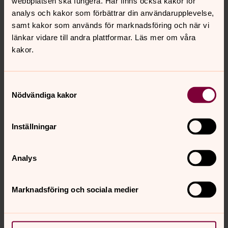
Christoffer Askerlund (POSK)
webbplatsen ska fungera. Här finns också kakor för
Kent Christansson (POSK)
analys och kakor som förbättrar din användarupplevelse,
Gun Christansson (POSK)
samt kakor som används för marknadsföring och när vi
Gabriel Ryberg (S)
länkar vidare till andra plattformar. Läs mer om våra
Kerstin Aronsson (S)
kakor.
Rasmus Eurenius (S)
Carita Strömqvist (S)
Samtyckesval
Roland Kadefors (S)
Nödvändiga kakor
Carin Östh (BKS)
Karin Josefsson (BKS)
Ellen-Marie Berggren-Samuelsson (KHAP)
Inställningar
Lennart Nilsson (KHAP)
Edvard Eriksson (GLAP)
Analys
Karin Andersson (GLAP)
Joakim Malmqvist (FK)
- (FK)
Marknadsföring och sociala medier