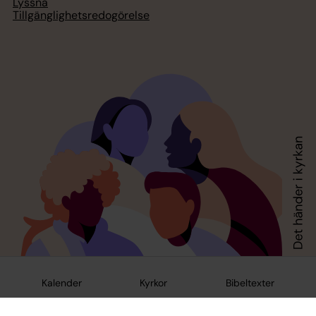
Lyssna
Tillgänglighetsredogörelse
Kalender
Kyrkor
Bibeltexter