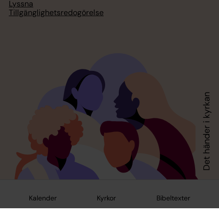
Lyssna
Tillgänglighetsredogörelse
Kalender
Kyrkor
Bibeltexter