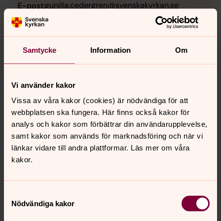
gunilla.cedergren@svenskakyrkan.se
E-post:
Samtycke
Information
Om
Följ oss gärna på Facebook!
https://www.facebook.com/oppnaforskolanifurasen/
Vi använder kakor
Vissa av våra kakor (cookies) är nödvändiga för att
webbplatsen ska fungera. Här finns också kakor för
Så behandlar vi dina
analys och kakor som förbättrar din användarupplevelse,
personuppgifter - GDPR
samt kakor som används för marknadsföring och när vi
Din personliga integritet är viktig för oss i Svenska
länkar vidare till andra plattformar. Läs mer om våra
kyrkan, Västra Frölunda pastorat. Därför vill vi informera
kakor.
om var dina personuppgifter hämtas ifrån, hur vi
använder dem och vilka rättigheter du har.
Samtyckesval
Nödvändiga kakor