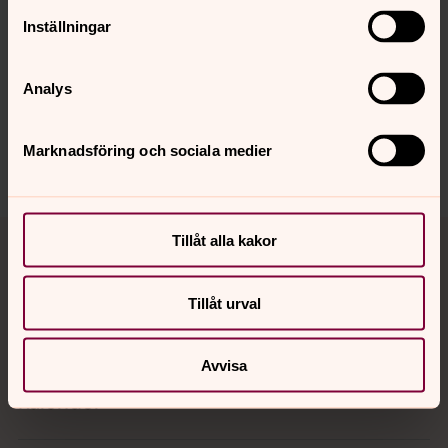
Senast ändrad 13 juli 2026
Inställningar
Synpunkter eller frågor på sidans
innehåll?
Analys
vastrafrolunda.pastorat@svenskakyrkan.se
Dela
Marknadsföring och sociala medier
Tillbaka till toppen
Tillbaka till innehållet
Tillåt alla kakor
Tillåt urval
Kontakt
Avvisa
Kalender