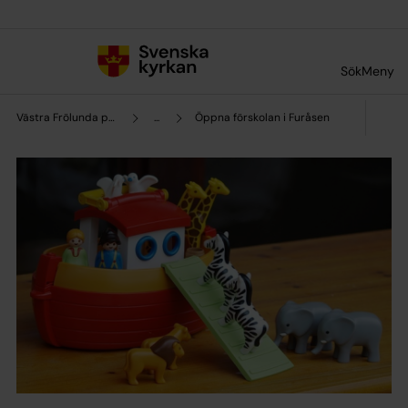
Till innehållet
Till undermeny
Sök
Meny
Västra Frölunda pastorat
...
Öppna förskolan i Furåsen