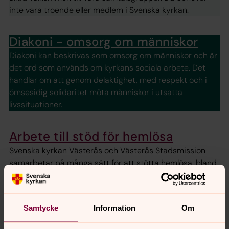
inte vara troende eller medlem i Svenska kyrkan.
Diakoni - omsorg om människor
Diakoni kan beskrivas som omsorg om människor och är
det ord som används om kyrkans sociala arbete. Det
handlar om att genom delaktighet, med respekt och i
ömsesidig solidaritet möta människor i utsatta
livssituationer.
Arbete till stöd för hemlösa
Svenska kyrkan Västerås och Västerås Stadsmission
samarbetar på många sätt för att stötta hemlösa, bland
annat genom boendestöd och dagverksamhet men
också möjlighet till att få hjälp med mat och kläder.
Samtycke
Information
Om
Sjukhuskyrkan