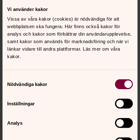
Sjukhuskyrkan är en ekumenisk verksamhet. Vi stöttar
Vi använder kakor
patienter, anhöriga och personal i andliga och
existentiella frågor. Du hittar oss på Västmanlands
Vissa av våra kakor (cookies) är nödvändiga för att
sjukhus.
webbplatsen ska fungera. Här finns också kakor för
analys och kakor som förbättrar din användarupplevelse,
samt kakor som används för marknadsföring och när vi
länkar vidare till andra plattformar. Läs mer om våra
Senast ändrad 6 februari 2026
kakor.
Synpunkter eller frågor på sidans
innehåll?
Samtyckesval
vasteras.pastorat@svenskakyrkan.se
Nödvändiga kakor
Dela
Inställningar
Tillbaka till toppen
Tillbaka till innehållet
Analys