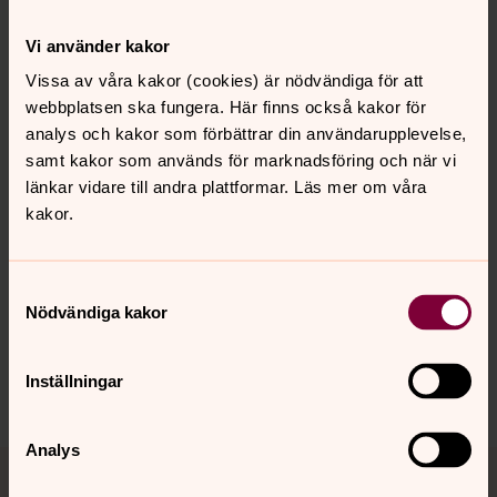
Om Västerås
Västerås, vid insjön Mälaren, är med sina dryga 160 000
Vi använder kakor
invånare landets sjätte största stad, och den växer
Vissa av våra kakor (cookies) är nödvändiga för att
fortfarande: Varje år ökar befolkningen med ca 1 000
webbplatsen ska fungera. Här finns också kakor för
personer.
analys och kakor som förbättrar din användarupplevelse,
samt kakor som används för marknadsföring och när vi
länkar vidare till andra plattformar. Läs mer om våra
kakor.
Senast ändrad 6 februari 2026
Synpunkter eller frågor på sidans
innehåll?
Samtyckesval
vasteras.pastorat@svenskakyrkan.se
Nödvändiga kakor
Dela
Inställningar
Analys
Tillbaka till toppen
Tillbaka till innehållet