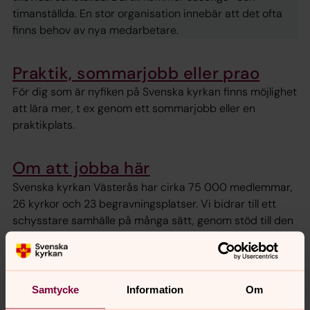
timanställda. En stor organisation innebär att det ofta
finns behov av nya medarbetare.
Praktik, sommarjobb eller prao
För dig som är nyfiken på Svenska kyrkan finns möjlighet
att lära mer, t ex genom ett sommarjobb eller en
praktikplats.
Om att jobba här
Svenska kyrkan Västerås har cirka 75 000 medlemmar,
26 kyrkor och 23 begravningsplatser. Vi bidrar till ett
schysstare samhälle på många sätt, genom stöd till den
som behöver, genom arbetet som görs av präster,
diakoner, kyrkvaktmästare, församlingspedagoger och
alla andra yrkesroller du hittar hos oss.
Samtycke
Information
Om