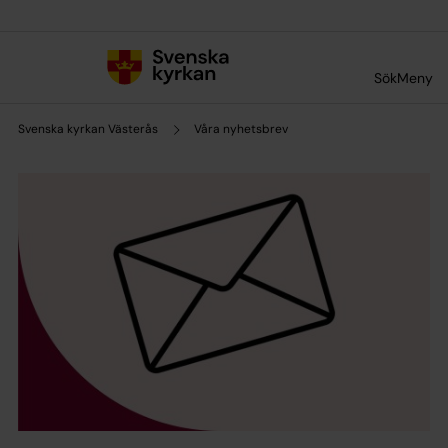
Till innehållet
Till undermeny
Sök
Meny
Svenska kyrkan Västerås
Våra nyhetsbrev