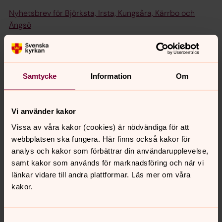
Nyhetsbrev för Björksta, Irsta, Kungsåra, Kärrbo och
Ängsö
Nyhetsbrev för Mikaelikyrkan
Ruotsinsuomalainen uutiskirje
Samtycke
Information
Om
Nyhetsbrev för Skultuna, Romfartuna och Haraker
Nyhetsbrev för Tillberga, Hubbo, Sevalla och Tortuna
Vi använder kakor
Nyhetsbrev för Tomaskyrkan
Vissa av våra kakor (cookies) är nödvändiga för att
Nyhetsbrev för Viksängskyrkan
webbplatsen ska fungera. Här finns också kakor för
Nyhetsbrev för Önsta Gryta kyrka
analys och kakor som förbättrar din användarupplevelse,
samt kakor som används för marknadsföring och när vi
länkar vidare till andra plattformar. Läs mer om våra
Läs vårt senaste gemensamma nyhetsbrev för hela
kakor.
Svenska kyrkan Västerås här.
Saknar du e-postadress och vill ta emot nyhetsbrevet
Samtyckesval
på annat vis: kontakta växeln, 021-81 46 00, så hjälper vi