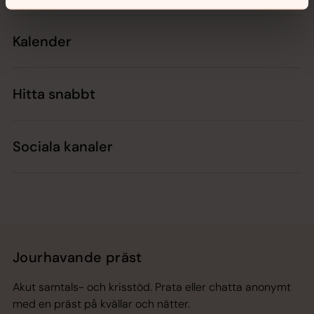
Kalender
Hitta snabbt
Sociala kanaler
Jourhavande präst
Akut samtals- och krisstöd. Prata eller chatta anonymt
med en präst på kvällar och nätter.