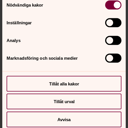
Nödvändiga kakor
dig.
Inställningar
Senast ändrad 21 juli 2026
Synpunkter eller frågor på sidans
Analys
innehåll?
vasteras.pastorat@svenskakyrkan.se
Marknadsföring och sociala medier
Dela
Tillåt alla kakor
Tillbaka till toppen
Tillbaka till innehållet
Tillåt urval
Avvisa
Kontakt